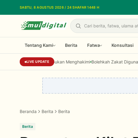
Lewati ke konten utama
SABTU, 8 AGUSTUS 2026 / 24 SHAFAR 1448 H
Cari
Tentang Kami
Berita
Fatwa
Konsultasi
yang Mengajak, Bukan Menghakimi
Bolehkah Zakat Digunakan untuk Mo
LIVE UPDATE
Beranda
Berita
Berita
Berita