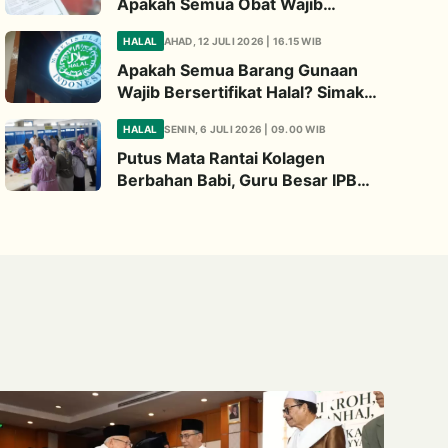
Apakah Semua Obat Wajib
Bersertifikat Halal? Begini
HALAL
AHAD, 12 JULI 2026 | 16.15 WIB
Penjelasannya
Apakah Semua Barang Gunaan
Wajib Bersertifikat Halal? Simak
Penjelasan Ini
HALAL
SENIN, 6 JULI 2026 | 09.00 WIB
Putus Mata Rantai Kolagen
Berbahan Babi, Guru Besar IPB
Kembangkan Alternatif Halal dari
Kulit Ikan