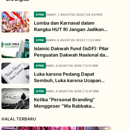
OPINI
JUMAT, 7 AGUSTUS 2026 | 08.40 WIB
Lomba dan Karnaval dalam
Rangka HUT RI Jangan Jadikan
Ajang Judi dan Kampanye LGBT
OPINI
KAMIS, 6 AGUSTUS 2026 | 11.24 WIB
Islamic Dakwah Fund (IsDF): Pilar
Penguatan Dakwah Nasional dan
Jembatan Kepedulian Umat
OPINI
RABU, 5 AGUSTUS 2026 | 12.15 WIB
Global
Luka karena Pedang Dapat
Sembuh, Luka karena Ucapan
Dapat Diwariskan
OPINI
RABU, 5 AGUSTUS 2026 | 10.10 WIB
Ketika “Personal Branding”
Menggeser “Wa Rabbaka
Fakabbir”
HALAL TERBARU