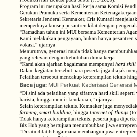
Program ini merupakan hasil kerja sama Komisi Pend
Gerakan Pramuka serta Kementerian Ketenagakerjaan
Sekretaris Jenderal Kemnaker, Cris Kuntadi menjela
memperkaya konsep pesantren kilat dengan pengenala
“Ramadhan tahun ini MUI bersama Kementerian Agama
Kami melakukan pengayaan, bukan hanya pesantren sep
vokasi,” ujarnya.
Menurutnya, generasi muda tidak hanya membutuhkan 
yang relevan dengan kebutuhan dunia kerja.
“Kami akan ajarkan bagaimana mempunyai
hard skill
Dalam kegiatan tersebut para peserta juga diajak meng
Pelatihan tersebut mencakup keterampilan teknis hin
Baca juga:
MUI Perkuat Kaderisasi Generasi 
“Di sini ada pelatihan yang sifatnya hard skill sepert
barista, hingga montir kendaraan,” ujarnya.
Selain keterampilan teknis, Kemnaker juga menyediak
farming, smart building,
hingga
Internet of Things
(Io
Tidak hanya keterampilan teknis, peserta juga diper
Biz Hub yang bertujuan menumbuhkan jiwa entreprene
“Di situ dilatih bagaimana membangun jiwa entrepre