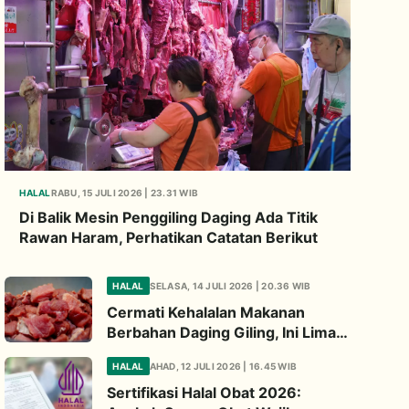
HALAL
RABU, 15 JULI 2026 | 23.31 WIB
Di Balik Mesin Penggiling Daging Ada Titik
Rawan Haram, Perhatikan Catatan Berikut
HALAL
SELASA, 14 JULI 2026 | 20.36 WIB
Cermati Kehalalan Makanan
Berbahan Daging Giling, Ini Lima
Titik Kritis yang Wajib
HALAL
AHAD, 12 JULI 2026 | 16.45 WIB
Diperhatikan
Sertifikasi Halal Obat 2026: