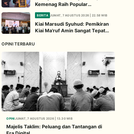
Kemenag Raih Popular
Government Institutions Award
BERITA
JUMAT, 7 AGUSTUS 2026 | 22.58 WIB
2026
Kiai Marsudi Syuhud: Pemikiran
Kiai Ma'ruf Amin Sangat Tepat
Untuk Perbarui NU
OPINI TERBARU
OPINI
JUMAT, 7 AGUSTUS 2026 | 13.30 WIB
Majelis Taklim: Peluang dan Tantangan di
Era Digital