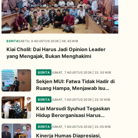
BERITA
SABTU, 8 AGUSTUS 2026 | 08.45 WIB
Kiai Cholil: Dai Harus Jadi Opinion Leader
yang Mengajak, Bukan Menghakimi
BERITA
JUMAT, 7 AGUSTUS 2026 | 23.30 WIB
Sekjen MUI: Fatwa Tidak Hadir di
Ruang Hampa, Menjawab Isu
Strategis Bangsa
BERITA
JUMAT, 7 AGUSTUS 2026 | 23.10 WIB
Kiai Marsudi Syuhud Tegaskan
Hidup Berorganisasi Harus
Tinggalkan Legacy Amal Saleh
BERITA
JUMAT, 7 AGUSTUS 2026 | 23.05 WIB
Kinerja Humas Diapresiasi,