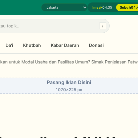
Imsak
04:35
Subuh
04:
Pilih daerah jadwal sholat
/
Da'i
Khutbah
Kabar Daerah
Donasi
dal Usaha dan Fasilitas Umum? Simak Penjelasan Fatwa MUI...
PEN
Pasang Iklan Disini
1070x225 px