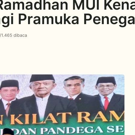
 Ramadhan MUI Kena
agi Pramuka Peneg
/
1.465 dibaca