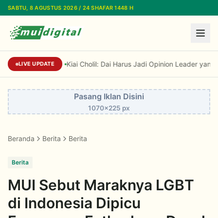
Lewati ke konten utama
SABTU, 8 AGUSTUS 2026 / 24 SHAFAR 1448 H
Kiai Cholil: Dai Harus Jadi Opinion Leader yang 
LIVE UPDATE
Pasang Iklan Disini
1070x225 px
Beranda
Berita
Berita
Berita
MUI Sebut Maraknya LGBT
di Indonesia Dipicu