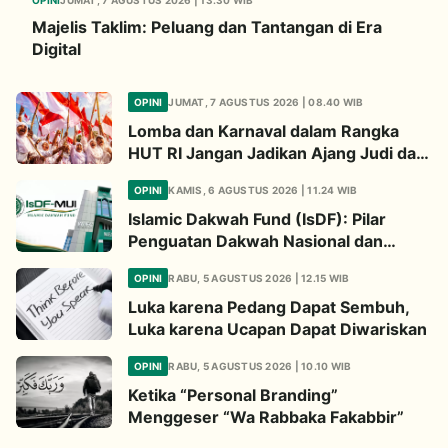
Majelis Taklim: Peluang dan Tantangan di Era
Digital
OPINI
JUMAT, 7 AGUSTUS 2026 | 08.40 WIB
Lomba dan Karnaval dalam Rangka
HUT RI Jangan Jadikan Ajang Judi dan
Kampanye LGBT
OPINI
KAMIS, 6 AGUSTUS 2026 | 11.24 WIB
Islamic Dakwah Fund (IsDF): Pilar
Penguatan Dakwah Nasional dan
Jembatan Kepedulian Umat Global
OPINI
RABU, 5 AGUSTUS 2026 | 12.15 WIB
Luka karena Pedang Dapat Sembuh,
Luka karena Ucapan Dapat Diwariskan
OPINI
RABU, 5 AGUSTUS 2026 | 10.10 WIB
Ketika “Personal Branding”
Menggeser “Wa Rabbaka Fakabbir”