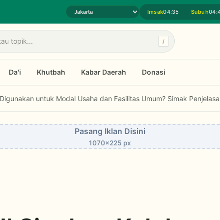
Imsak
04:35
Subuh
04:
Pilih daerah jadwal sholat
/
Da'i
Khutbah
Kabar Daerah
Donasi
ntuk Modal Usaha dan Fasilitas Umum? Simak Penjelasan Fatwa MUI.
Pasang Iklan Disini
1070x225 px