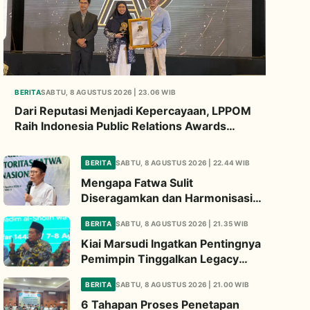
BERITA
SABTU, 8 AGUSTUS 2026 | 23.06 WIB
Dari Reputasi Menjadi Kepercayaan, LPPOM
Raih Indonesia Public Relations Awards
2026
BERITA
SABTU, 8 AGUSTUS 2026 | 22.44 WIB
Mengapa Fatwa Sulit
Diseragamkan dan Harmonisasi
Manhaj Penting? Ini Penjelasan
BERITA
SABTU, 8 AGUSTUS 2026 | 21.35 WIB
Kiai Cholil
Kiai Marsudi Ingatkan Pentingnya
Pemimpin Tinggalkan Legacy
Nyata untuk Umat
BERITA
SABTU, 8 AGUSTUS 2026 | 21.00 WIB
6 Tahapan Proses Penetapan