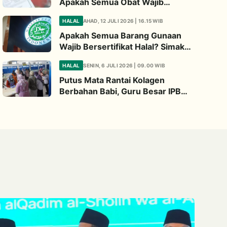
Apakah Semua Obat Wajib
Bersertifikat Halal? Begini
HALAL
AHAD, 12 JULI 2026 | 16.15 WIB
Penjelasannya
Apakah Semua Barang Gunaan
Wajib Bersertifikat Halal? Simak
Penjelasan Ini
HALAL
SENIN, 6 JULI 2026 | 09.00 WIB
Putus Mata Rantai Kolagen
Berbahan Babi, Guru Besar IPB
Kembangkan Alternatif Halal dari
Kulit Ikan