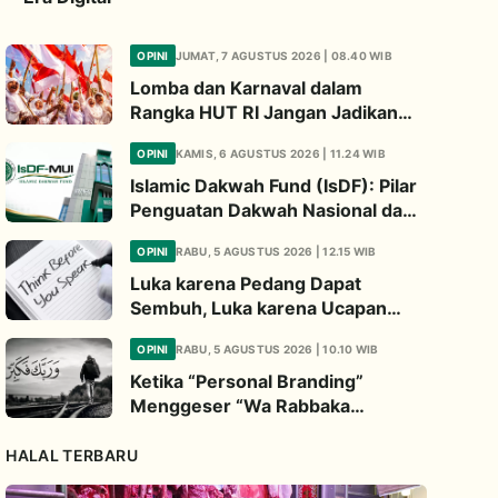
OPINI
JUMAT, 7 AGUSTUS 2026 | 08.40 WIB
Lomba dan Karnaval dalam
Rangka HUT RI Jangan Jadikan
Ajang Judi dan Kampanye LGBT
OPINI
KAMIS, 6 AGUSTUS 2026 | 11.24 WIB
Islamic Dakwah Fund (IsDF): Pilar
Penguatan Dakwah Nasional dan
Jembatan Kepedulian Umat
OPINI
RABU, 5 AGUSTUS 2026 | 12.15 WIB
Global
Luka karena Pedang Dapat
Sembuh, Luka karena Ucapan
Dapat Diwariskan
OPINI
RABU, 5 AGUSTUS 2026 | 10.10 WIB
Ketika “Personal Branding”
Menggeser “Wa Rabbaka
Fakabbir”
HALAL TERBARU