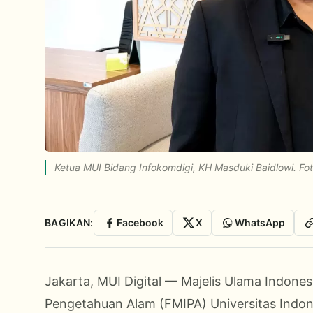
Ketua MUI Bidang Infokomdigi, KH Masduki Baidlowi. Foto
BAGIKAN:
Facebook
X
WhatsApp
Jakarta, MUI Digital — Majelis Ulama Indone
Pengetahuan Alam (FMIPA) Universitas Indo