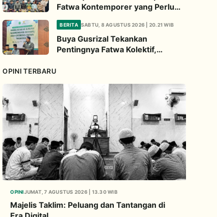
Fatwa Kontemporer yang Perlu
Diperhatikan
BERITA
SABTU, 8 AGUSTUS 2026 | 20.21 WIB
Buya Gusrizal Tekankan
Pentingnya Fatwa Kolektif,
Ingatkan Prinsip Kehati-hatian
OPINI TERBARU
OPINI
JUMAT, 7 AGUSTUS 2026 | 13.30 WIB
Majelis Taklim: Peluang dan Tantangan di
Era Digital