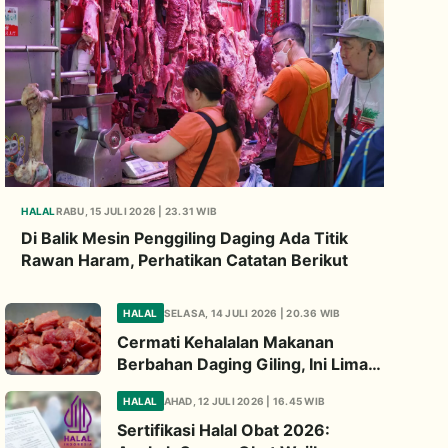
HALAL
RABU, 15 JULI 2026 | 23.31 WIB
Di Balik Mesin Penggiling Daging Ada Titik
Rawan Haram, Perhatikan Catatan Berikut
HALAL
SELASA, 14 JULI 2026 | 20.36 WIB
Cermati Kehalalan Makanan
Berbahan Daging Giling, Ini Lima
Titik Kritis yang Wajib
HALAL
AHAD, 12 JULI 2026 | 16.45 WIB
Diperhatikan
Sertifikasi Halal Obat 2026: