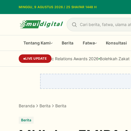
Lewati ke konten utama
MINGGU, 9 AGUSTUS 2026 / 25 SHAFAR 1448 H
Cari
Tentang Kami
Berita
Fatwa
Konsultasi
ndonesia Public Relations Awards 2026
Bolehkah Zakat Digunakan u
LIVE UPDATE
Beranda
Berita
Berita
Berita