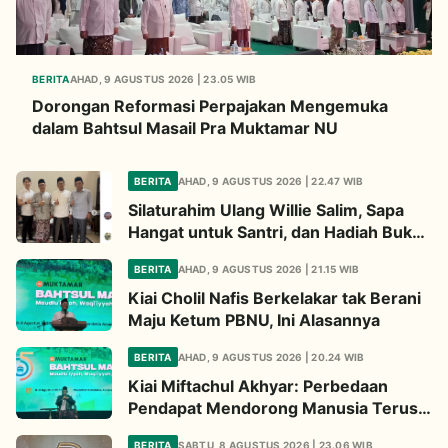
BERITA
AHAD, 9 AGUSTUS 2026 | 23.05 WIB
Dorongan Reformasi Perpajakan Mengemuka
dalam Bahtsul Masail Pra Muktamar NU
BERITA
AHAD, 9 AGUSTUS 2026 | 22.47 WIB
Silaturahim Ulang Willie Salim, Sapa
Hangat untuk Santri, dan Hadiah Buku
dari Kiai
BERITA
AHAD, 9 AGUSTUS 2026 | 21.15 WIB
Kiai Cholil Nafis Berkelakar tak Berani
Maju Ketum PBNU, Ini Alasannya
BERITA
AHAD, 9 AGUSTUS 2026 | 20.24 WIB
Kiai Miftachul Akhyar: Perbedaan
Pendapat Mendorong Manusia Terus
Berpikir Cari Solusi
BERITA
SABTU, 8 AGUSTUS 2026 | 23.06 WIB