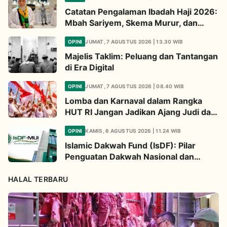
Catatan Pengalaman Ibadah Haji 2026:
Mbah Sariyem, Skema Murur, dan
Ibadah “Mboten Marem”
OPINI
JUMAT, 7 AGUSTUS 2026 | 13.30 WIB
Majelis Taklim: Peluang dan Tantangan
di Era Digital
OPINI
JUMAT, 7 AGUSTUS 2026 | 08.40 WIB
Lomba dan Karnaval dalam Rangka
HUT RI Jangan Jadikan Ajang Judi dan
Kampanye LGBT
OPINI
KAMIS, 6 AGUSTUS 2026 | 11.24 WIB
Islamic Dakwah Fund (IsDF): Pilar
Penguatan Dakwah Nasional dan
Jembatan Kepedulian Umat Global
HALAL TERBARU