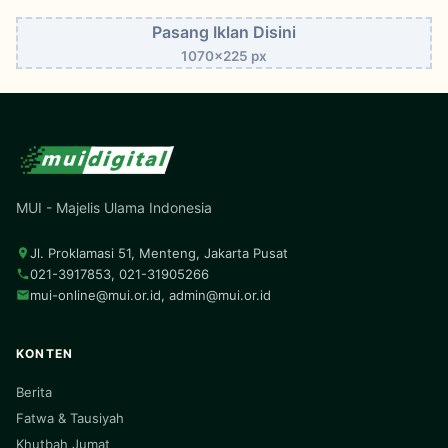
Pasang Iklan Disini
1070x225 px
MUI - Majelis Ulama Indonesia
Jl. Proklamasi 51, Menteng, Jakarta Pusat
021-3917853, 021-31905266
mui-online@mui.or.id
,
admin@mui.or.id
KONTEN
Berita
Fatwa & Tausiyah
Khutbah Jumat