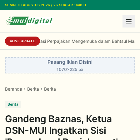
Lewati ke konten utama
SENIN, 10 AGUSTUS 2026 / 26 SHAFAR 1448 H
Dorongan Reformasi Perpajakan Mengemuka 
LIVE UPDATE
Pasang Iklan Disini
1070x225 px
Beranda
Berita
Berita
Berita
Gandeng Baznas, Ketua
DSN-MUI Ingatkan Sisi