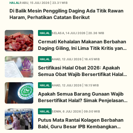
HALAL
RABU, 15 JULI 2026 | 23.31 WIB
Di Balik Mesin Penggiling Daging Ada Titik Rawan
Haram, Perhatikan Catatan Berikut
HALAL
SELASA, 14 JULI 2026 | 20.36 WIB
Cermati Kehalalan Makanan Berbahan
Daging Giling, Ini Lima Titik Kritis yang
Wajib Diperhatikan
HALAL
AHAD, 12 JULI 2026 | 16.45 WIB
Sertifikasi Halal Obat 2026: Apakah
Semua Obat Wajib Bersertifikat Halal?
Begini Penjelasannya
HALAL
AHAD, 12 JULI 2026 | 16.15 WIB
Apakah Semua Barang Gunaan Wajib
Bersertifikat Halal? Simak Penjelasan
Ini
HALAL
SENIN, 6 JULI 2026 | 09.00 WIB
Putus Mata Rantai Kolagen Berbahan
Babi, Guru Besar IPB Kembangkan
Alternatif Halal dari Kulit Ikan