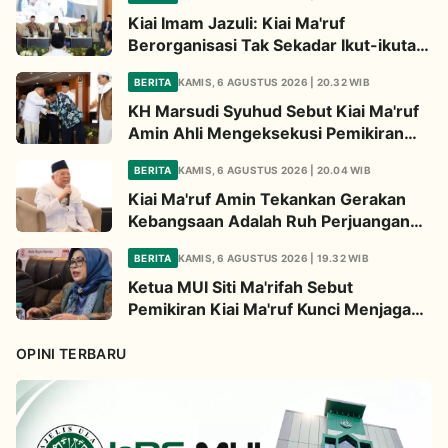
Kiai Imam Jazuli: Kiai Ma'ruf
Berorganisasi Tak Sekadar Ikut-ikutan,
Tapi Bermodal Landasan Intelektual
BERITA
KAMIS, 6 AGUSTUS 2026 | 20.32 WIB
KH Marsudi Syuhud Sebut Kiai Ma'ruf
Amin Ahli Mengeksekusi Pemikiran
Jadi Kebijakan Nyata
BERITA
KAMIS, 6 AGUSTUS 2026 | 20.04 WIB
Kiai Ma'ruf Amin Tekankan Gerakan
Kebangsaan Adalah Ruh Perjuangan
Ulama
BERITA
KAMIS, 6 AGUSTUS 2026 | 19.32 WIB
Ketua MUI Siti Ma'rifah Sebut
Pemikiran Kiai Ma'ruf Kunci Menjaga
Integrasi Bangsa
OPINI TERBARU