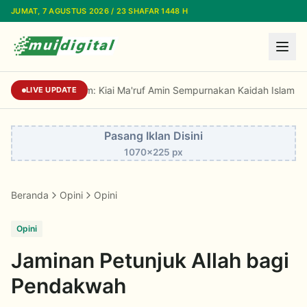
Lewati ke konten utama
JUMAT, 7 AGUSTUS 2026 / 23 SHAFAR 1448 H
Prof Niam: Kiai Ma'ruf Amin Sempurnakan Kaidah Islam Tradis
LIVE UPDATE
Pasang Iklan Disini
1070x225 px
Beranda
Opini
Opini
Opini
Jaminan Petunjuk Allah bagi
Pendakwah