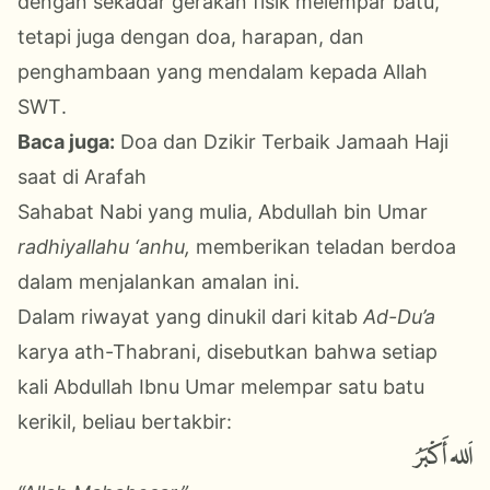
dengan sekadar gerakan fisik melempar batu,
tetapi juga dengan doa, harapan, dan
penghambaan yang mendalam kepada Allah
SWT
.
Baca juga:
Doa dan Dzikir Terbaik Jamaah Haji
saat di Arafah
Sahabat Nabi yang mulia, Abdullah bin Umar
radhiyallahu ‘anhu,
memberikan teladan berdoa
dalam menjalankan amalan ini.
Dalam riwayat yang dinukil dari kitab
Ad-Du’a
karya ath-Thabrani, disebutkan bahwa setiap
kali Abdullah Ibnu Umar melempar satu batu
kerikil, beliau bertakbir:
اَلله أَكْبَرُ