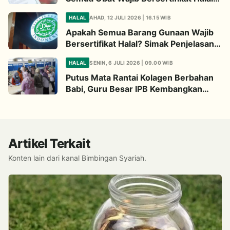
Begini Penjelasannya
HALAL
AHAD, 12 JULI 2026 | 16.15 WIB
Apakah Semua Barang Gunaan Wajib
Bersertifikat Halal? Simak Penjelasan
Ini
HALAL
SENIN, 6 JULI 2026 | 09.00 WIB
Putus Mata Rantai Kolagen Berbahan
Babi, Guru Besar IPB Kembangkan
Alternatif Halal dari Kulit Ikan
Artikel Terkait
Konten lain dari kanal Bimbingan Syariah.