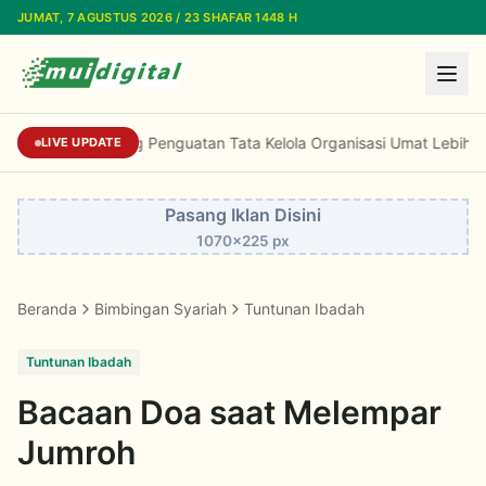
Lewati ke konten utama
JUMAT, 7 AGUSTUS 2026 / 23 SHAFAR 1448 H
LPEU MUI Dorong Penguatan Tata Kelola Orga
LIVE UPDATE
Pasang Iklan Disini
1070x225 px
Beranda
Bimbingan Syariah
Tuntunan Ibadah
Tuntunan Ibadah
Bacaan Doa saat Melempar
Jumroh