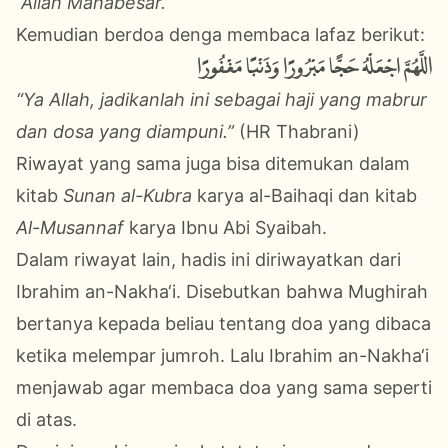
“Allah Mahabesar.”
Kemudian berdoa denga membaca lafaz berikut:
اللَّهُمَّ اجْعَلْهُ حَجًّا مَبْرُورًا وَذَنْبًا مَغْفُورًا
“Ya Allah, jadikanlah ini sebagai haji yang mabrur
dan dosa yang diampuni.”
(HR Thabrani)
Riwayat yang sama juga bisa ditemukan dalam
kitab
Sunan al-Kubra
karya al-Baihaqi dan kitab
Al-Musannaf
karya Ibnu Abi Syaibah.
Dalam riwayat lain, hadis ini diriwayatkan dari
Ibrahim an-Nakha‘i. Disebutkan bahwa Mughirah
bertanya kepada beliau tentang doa yang dibaca
ketika melempar jumroh. Lalu Ibrahim an-Nakha‘i
menjawab agar membaca doa yang sama seperti
di atas.