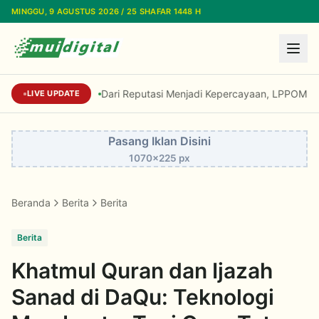
Lewati ke konten utama
MINGGU, 9 AGUSTUS 2026 / 25 SHAFAR 1448 H
Dari Reputasi Menjadi Kepercayaan, LPPOM Raih I
LIVE UPDATE
Pasang Iklan Disini
1070x225 px
Beranda
Berita
Berita
Berita
Khatmul Quran dan Ijazah
Sanad di DaQu: Teknologi