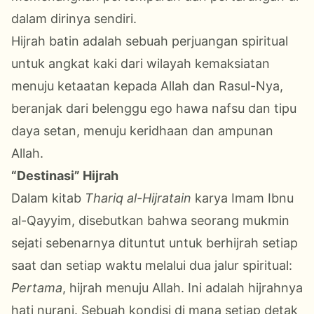
dalam dirinya
sendiri
.
Hijrah batin adalah sebuah perjuangan spiritual
untuk angkat kaki dari wilayah kemaksiatan
menuju ketaatan
kepada Allah dan Rasul-Nya
,
beranjak dari
belenggu
ego hawa nafsu dan tipu
daya setan, menuju kerid
h
aan
dan ampunan
Allah.
“Destinasi” Hijrah
Dalam kitab
Thariq al-Hijratain
karya Imam Ibnu
al-Qayyim, disebutkan bahwa seorang mukmin
sejati sebenarnya dituntut untuk berhijrah setiap
saat
dan setiap waktu
melalui dua jalur spiritual:
Pertama
, h
ijrah menuju Allah
.
Ini adalah hijrahnya
hati
nurani
. Sebuah kondisi di mana setiap detak