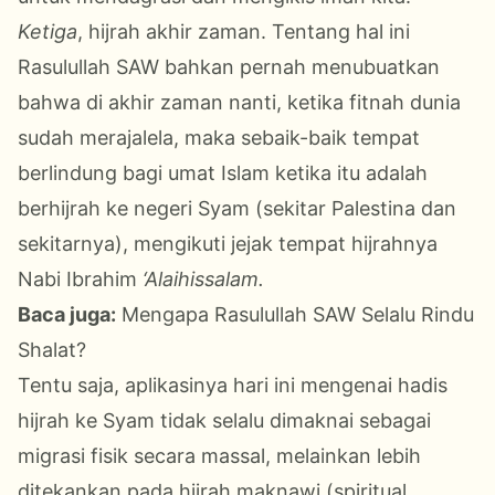
Ketiga
, hijrah akhir zaman.
Tentang hal ini
Rasulullah
SAW
bahkan pernah menubuatkan
bahwa di akhir zaman nanti, ketika fitnah dunia
sudah
merajalela,
maka
sebaik-baik tempat
berlindung bagi umat Islam
ketika itu
adalah
berhijrah ke negeri Syam (sekitar Palestina dan
sekitarnya), mengikuti jejak tempat hijrahnya
Nabi Ibrahim
‘Alaihissalam.
Baca juga:
Mengapa Rasulullah SAW Selalu Rindu
Shalat?
Tentu saja, a
plikasi
nya
hari ini mengenai hadis
hijrah ke Syam tidak selalu dimaknai sebagai
migrasi fisik secara massal, melainkan lebih
ditekankan pada hijrah maknawi (spiritual,