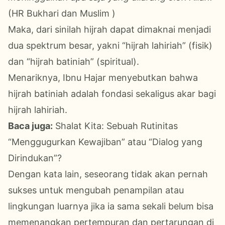
(HR Bukhari dan Muslim )
Maka, dari sinilah hijrah dapat dimaknai menjadi
dua spektrum besar, yakni “hijrah lahiriah” (fisik)
dan “hijrah batiniah” (
spiritual
).
Menariknya, Ibnu Hajar menyebutkan bahwa
hijrah batin
iah
adalah fondasi sekaligus akar bagi
hijrah lahir
iah
.
Baca juga:
Shalat Kita: Sebuah Rutinitas
“Menggugurkan Kewajiban” atau “Dialog yang
Dirindukan”?
Dengan kata lain, seseorang tidak akan pernah
sukses
untuk
mengubah penampilan atau
lingkungan luarnya jika ia
sama sekali
belum
bisa
memenangkan pertempuran
dan pertarungan
di