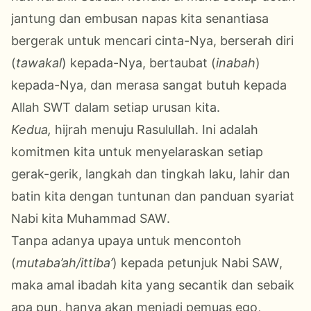
jantung dan embusan napas kita
senantiasa
bergerak
untuk
mencari cinta-Nya, berserah diri
(
tawakal
)
kepada-Nya
, bertaubat (
inabah
)
kepada-Nya
, dan merasa sangat butuh kepada
Allah
SWT
dalam setiap urusan
kita
.
Kedua,
hijrah menuju Rasulullah.
Ini adalah
komitmen kita untuk menyelaraskan setiap
gerak-gerik
, langkah dan tingkah laku,
lahir dan
batin kita dengan
tuntunan dan panduan
syariat
Nabi
kita
Muhammad
SAW
.
Tanpa adanya upaya untuk mencontoh
(
mutaba’ah/ittiba’
)
kepada
petunjuk Nabi
SAW
,
maka
amal ibadah kita
yang
secantik
dan sebaik
apa pun
,
hanya akan menjadi pemuas ego
,