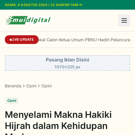
Lewati ke konten utama
KAMIS, 6 AGUSTUS 2026 / 22 SHAFAR 1448 H
Sejumlah Nama Bakal Calon Ketua Umum PBNU Ha
LIVE UPDATE
Pasang Iklan Disini
1070x225 px
Beranda
Opini
Opini
Opini
Menyelami Makna Hakiki
Hijrah dalam Kehidupan