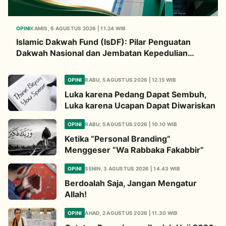
OPINI
KAMIS, 6 AGUSTUS 2026 | 11.24 WIB
Islamic Dakwah Fund (IsDF): Pilar Penguatan
Dakwah Nasional dan Jembatan Kepedulian
Umat Global
OPINI
RABU, 5 AGUSTUS 2026 | 12.15 WIB
Luka karena Pedang Dapat Sembuh,
Luka karena Ucapan Dapat Diwariskan
OPINI
RABU, 5 AGUSTUS 2026 | 10.10 WIB
Ketika “Personal Branding”
Menggeser “Wa Rabbaka Fakabbir”
OPINI
SENIN, 3 AGUSTUS 2026 | 14.43 WIB
Berdoalah Saja, Jangan Mengatur
Allah!
OPINI
AHAD, 2 AGUSTUS 2026 | 11.30 WIB