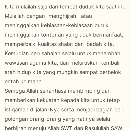
Kita m
ulailah
saja
dari tempat duduk
kita
saat ini.
Mulailah dengan “menghijrahi”
atau
meninggalkan
kebiasaan-kebiasaan buruk,
meninggalkan tontonan yang tidak bermanfaat,
memperbaiki kualitas s
h
alat
dan ibadah kita
.
Kemudian
berusahalah selalu untuk menambah
wawasan agama kita,
dan meluruskan kembali
arah hidup
kita
yang mungkin sempat berbelok
entah ke mana
.
Semoga Allah senantiasa membimbing
dan
memberikan kekuatan kepada
kita untuk
tetap
istiqamah di jalan-Nya serta
menjadi bagian dari
golongan orang-orang yang hatinya selalu
berhijrah menuju Allah
SWT
dan Rasulullah SAW.