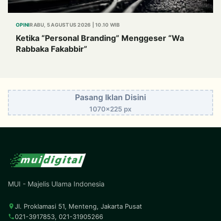
OPINI
RABU, 5 AGUSTUS 2026 | 10.10 WIB
Ketika “Personal Branding” Menggeser “Wa
Rabbaka Fakabbir”
Pasang Iklan Disini
1070x225 px
MUI - Majelis Ulama Indonesia
Jl. Proklamasi 51, Menteng, Jakarta Pusat
021-3917853, 021-31905266