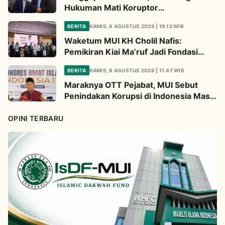
Hukuman Mati Koruptor
Membutuhkan Pertimbangan Matang
BERITA
KAMIS, 6 AGUSTUS 2026 | 19.12 WIB
Hakim
Waketum MUI KH Cholil Nafis:
Pemikiran Kiai Ma’ruf Jadi Fondasi
Penting Berpolitik Generasi Muda
BERITA
KAMIS, 6 AGUSTUS 2026 | 11.47 WIB
Maraknya OTT Pejabat, MUI Sebut
Penindakan Korupsi di Indonesia Masih
Gagal Buat Jera
OPINI TERBARU