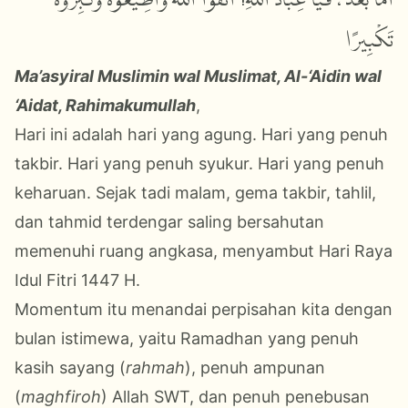
أَمَّا بَعْدُ، فَيَا عِبَادَ اللّٰهِ! اتَّقُوا اللّٰهَ وَأَطِيعُوهُ وَكَبِّرُوهُ
تَكْبِيرًا
Ma’asyiral Muslimin wal Muslimat, Al-‘Aidin wal
‘Aidat, Rahimakumullah
,
Hari ini adalah hari yang agung. Hari yang penuh
takbir. Hari yang penuh syukur. Hari yang penuh
keharuan. Sejak tadi malam, gema takbir, tahlil,
dan tahmid terdengar saling bersahutan
memenuhi ruang angkasa, menyambut Hari Raya
Idul Fitri 1447 H.
Momentum itu menandai perpisahan kita dengan
bulan istimewa, yaitu Ramadhan yang penuh
kasih sayang (
rahmah
), penuh ampunan
(
maghfiroh
) Allah SWT, dan penuh penebusan