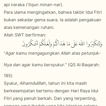
api neraka
(‘itqun minan-nar
).
Para ulama mengingatkan, bahwa takbir Idul Fitri
bukan sekadar gema suara.
Ia adalah pengakuan
atas kemenangan ruhani.
Allah SWT berfirman:
وَلِتُكَبِّرُوا
اللَّهَ
عَلَى
مَا
هَدَاكُمْ
وَلَعَلَّكُمْ
تَشْكُرُونَ
“
Agar kamu mengagungkan Allah atas petunjuk-
.
-
Nya dan agar kamu bersyukur
”
(QS Al
Baqarah:
185
)
Syukur,
Alhamdulillah
, tahun ini kita masih
berkesempatan bertemu dengan Hari Raya Idul
Fitri yang penuh berkah. Dan yang terpenting,
semoga amal ibadah yang kita jalankan selama