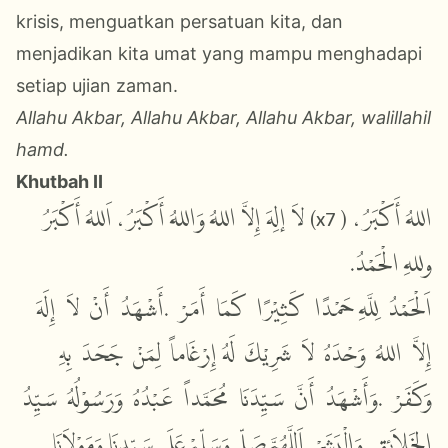
krisis, menguatkan persatuan kita, dan
menjadikan kita umat yang mampu menghadapi
setiap ujian zaman.
Allahu Akbar, Allahu Akbar, Allahu Akbar, walillahil
hamd.
Khutbah II
أَكْبَرُ
اَللهُ
أَكْبَرُ،
وَاللهُ
اللهُ
إِلاَّ
إلِهَ
لاَ
(x7 )
أَكْبَرُ،
اللهُ
.
الْحَمْدُ
وللهِ
إِلَهَ
لاَ
أَنْ
أَشْهَدُ
.
أَمَرْ
كَمَا
كَثِيْرًا
حَمْدًا
لِلَّهِ
اَلْحَمْدُ
إِلاَّ
اللهُ
وَحْدَهُ
لاَ
شَرِيْكَ
لَهُ
إِرْغَاماً
لِمَنْ
جَحَدَ
بِهِ
سَيِّدُ
وَرَسُوْلُهُ
عَبْدُهُ
مُحَمَّداً
سَيِّدَنَا
أَنَّ
وَأَشْهَدُ
.
وَكَفَرْ
وَمَوْلاَنَا
سَيِّدِنَا
عَلَى
وَسَلِّمْ
صَلِّ
اَللَّهُمَّ
.
وَالْبَشَرْ
الخَلاَئِقِ