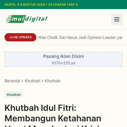
Lewati ke konten utama
SABTU, 8 AGUSTUS 2026 / 24 SHAFAR 1448 H
Kiai Cholil: Dai Harus Jadi Opinion Leader yang 
LIVE UPDATE
Pasang Iklan Disini
1070x225 px
Beranda
Khutbah
Khutbah
Khutbah
Khutbah Idul Fitri:
Membangun Ketahanan