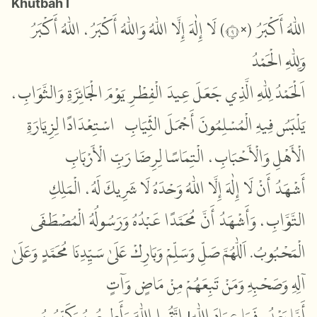
Khutbah I
اللّٰهُ أَكْبَرُ (×٩) لَا إِلٰهَ إِلَّا اللّٰهُ وَاللّٰهُ أَكْبَرُ، اللّٰهُ أَكْبَرُ
وَلِلّٰهِ الْحَمْدُ
اَلْحَمْدُ لِلّٰهِ الَّذِي جَعَلَ عِيدَ الْفِطْرِ يَوْمَ الْجَائِزَةِ وَالثَّوَابِ،
يَلْبَسُ فِيهِ الْمُسْلِمُونَ أَجْمَلَ الثِّيَابِ؛ اسْتِعْدَادًا لِزِيَارَةِ
الْأَهْلِ وَالْأَحْبَابِ، الْتِمَاسًا لِرِضَا رَبِّ الْأَرْبَابِ
أَشْهَدُ أَنْ لَا إِلٰهَ إِلَّا اللّٰهُ وَحْدَهُ لَا شَرِيكَ لَهُ، الْمَلِكِ
التَّوَّابِ، وَأَشْهَدُ أَنَّ مُحَمَّدًا عَبْدُهُ وَرَسُولُهُ الْمُصْطَفَى
الْمَحْبُوبُ. اَللّٰهُمَّ صَلِّ وَسَلِّمْ وَبَارِكْ عَلَىٰ سَيِّدِنَا مُحَمَّدٍ وَعَلَىٰ
آلِهِ وَصَحْبِهِ وَمَنْ تَبِعَهُمْ مِنْ مَاضٍ وَآتٍ