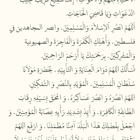
.
الْحَاجَاتِ
قَاضِيَ
وَيَا
الدَّعَوَاتِ
اَللّهُمَّ
انْصُرِ
اْلإِسْلاَمَ
وَالْمُسْلِمِيْنَ،
وانصر
المجاهدين
في
فلسطين،
وَأَهْلِكِ
الْكَفَرَةَ
وَالْفَاجِرَةَ
والصهيونية
.
الرَّاحِمِيْنَ
أَرْحَمَ
يَا
بِرَحْمَتِكَ
وَالْمُشْرِكِيْنَ،
نَسْأَلُكَ
اللهُمَّ
دَوَامَ
الْعِنَايَةِ
وَ
التَأْيِيْدِ،
لِحَضْرَةِ
مَوْلاَنَا
.
التَّمْكِيْنِ
وَ
بِالنَّصْرِ
الْمُؤَيَّدِ
الْمُسْلِمِيْنَ،
سُلْطَانِ
اللهُمَّ
انْصُرْهُ
وَ
انْصُرْ
عَسَاكِرَهُ،
وَ
امْحَقْ
بِسَيْفِهِ
رِقَابَ
الطَّائِفَةِ
الْكَافِرَةِ،
وَ
أَيِّدْ
بِشَدِيْدِ
رَأْيِهِ
عِصَابَةَ
الْمُؤْمِنِيْنَ،
وَ
اجْعَلْ
بِفَضْلِكَ
هَذَا
الْبَلَدَ
آمِنًا
مُطْمَئِنَّا،
وَ
ارْفَعِ
اللهُمَّ