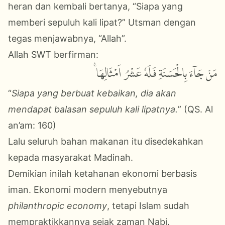
heran dan kembali bertanya, “Siapa yang
memberi sepuluh kali lipat?”
Utsman dengan
tegas menjawabnya, “Allah”.
Allah SWT berfirman:
مَنْ جَاۤءَ بِالْحَسَنَةِ فَلَهٗ عَشْرُ اَمْثَالِهَاۚ
“
Siapa yang berbuat kebaikan, dia akan
mendapat balasan sepuluh kali lipatnya.
” (QS. Al
an’am: 160)
Lalu seluruh bahan makanan itu disedekahkan
kepada masyarakat Madinah.
Demikian inilah ketahanan ekonomi berbasis
iman. Ekonomi modern menyebutnya
philanthropic economy
, tetapi Islam sudah
mempraktikkannya sejak zaman Nabi.