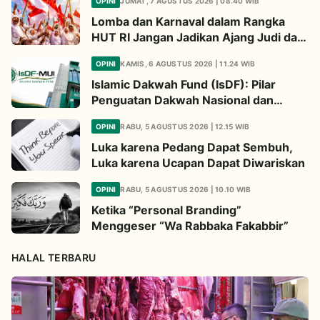
OPINI
JUMAT, 7 AGUSTUS 2026 | 08.40 WIB
Lomba dan Karnaval dalam Rangka
HUT RI Jangan Jadikan Ajang Judi dan
Kampanye LGBT
OPINI
KAMIS, 6 AGUSTUS 2026 | 11.24 WIB
Islamic Dakwah Fund (IsDF): Pilar
Penguatan Dakwah Nasional dan
Jembatan Kepedulian Umat Global
OPINI
RABU, 5 AGUSTUS 2026 | 12.15 WIB
Luka karena Pedang Dapat Sembuh,
Luka karena Ucapan Dapat Diwariskan
OPINI
RABU, 5 AGUSTUS 2026 | 10.10 WIB
Ketika “Personal Branding”
Menggeser “Wa Rabbaka Fakabbir”
HALAL TERBARU