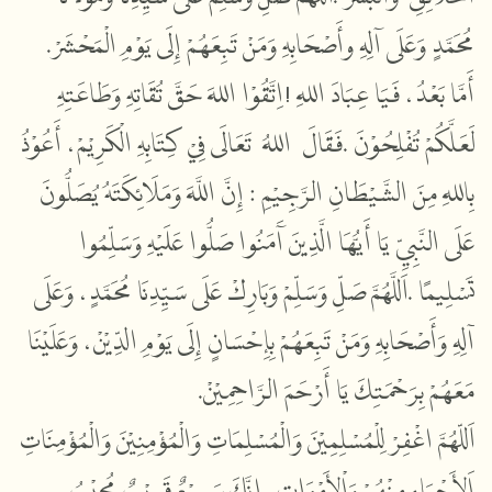
مُحَمَّدٍ
وَعَلَى
آلِهِ
وأَصْحَابِهِ
وَمَنْ
تَبِعَهُمْ
إِلَى
يَوْمِ
الْمَحْشَرْ.
وَطَاعَتِهِ
تُقَاتِهِ
حَقَّ
اللهَ
اِتَّقُوْا
!
اللهِ
عِبَادَ
فَيَا
بَعْدُ،
أَمَّا
أَعُوْذُ
الْكَرِيْمْ،
كِتَابِهِ
فِيْ
تَعَالَى
اللهُ
فَقَالَ
.
تُفْلِحُوْنَ
لَعَلَّكُمْ
يُصَلُّونَ
وَمَلَائِكَتَهُ
اللَّهَ
إِنَّ
:
الرَّجِيْمِ
الشَّيْطَانِ
مِنَ
بِاللهِ
عَلَى
النَّبِيِّ
يَا
أَيُّهَا
الَّذِينَ
آَمَنُوا
صَلُّوا
عَلَيْهِ
وَسَلِّمُوا
وَعَلَى
مُحَمَّدٍ،
سَيِّدِنَا
عَلَى
وَبَارِكْ
وَسَلِّمْ
صَلِّ
اَللَّهُمَّ
.
تَسْلِيمًا
آلِهِ
وَأَصْحَابِهِ
وَمَنْ
تَبِعَهُمْ
بِإِحْسَانٍ
إِلَى
يَوْمِ
الدِّيْنْ،
وَعَلَيْنَا
.
الرَّاحِمِيْنْ
أَرْحَمَ
يَا
بِرَحْمَتِكَ
مَعَهُمْ
اَللّهُمَّ
اغْفِرْ
لِلْمُسْلِمِيْنَ
وَالْمُسْلِمَاتِ
وَالْمُؤْمِنِيْنَ
وَالْمُؤْمِنَاتِ
اَلأَحْيَاءِ
مِنْهُمْ
وَاْلأَمْوَاتِ،
إِنَّكَ
سَمِيْعٌ
قَرِيْبٌ
مُجِيْبُ