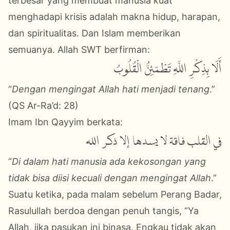
terbesar yang membuat manusia kuat
menghadapi krisis adalah
makna hidup
,
harapan
,
dan
spiritualitas.
Dan Islam memberikan
semuanya.
Allah SWT berfirman:
أَلَا بِذِكْرِ اللَّهِ تَطْمَئِنُّ الْقُلُوبُ
“
Dengan mengingat Allah hati menjadi tenang
.”
(QS Ar-Ra’d: 28)
Imam Ibn Qayyim berkata:
في القلب فاقة لا يسدها إلا ذكر الله
“
Di dalam hati manusia ada kekosongan yang
tidak bisa diisi kecuali dengan mengingat Allah
.”
Suatu ketika, pada malam sebelum Perang Badar,
Rasulullah berdoa dengan penuh tangis, “Ya
Allah, jika pasukan ini binasa, Engkau tidak akan