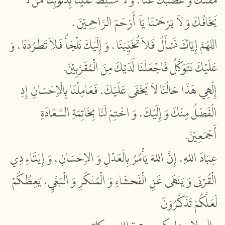
مَقْتَكَ
و
غَضَبَكَ
عَنَّا،
وَ
لاَ
تُسَلِّطْ
عَلَيْنَا
بِذُنُوْبِنَا
مَنْ
لاَ
.
الرَّاحِمِيْنَ
أَرْحَمَ
يَآ
يَرْحَمْنَا
لاَ
وَ
يَخَافُكَ
اللهُمَّ
إِيَّاكَ
نَسْأَلُ
فَلاَ
تُخَيِّبْنَا،
وَ
إِلَيْكَ
نَلْجَأُ
فَلاَ
تَطْرُدْنَا،
وَ
.
الْمُقَرَّبِيْنَ
مِنَ
لَدَيْكَ
فَاجْعَلْنَا
نَتَوَكَّلُ
عَلَيْكَ
إِلَهِي
هَذَا
حَالُنَا
لاَ
يَخْفَى
عَلَيْكَ،
فَعَامِلْنَا
بِالْإِحْسَانِ
إِذِ
الْفَضْلُ
مِنْكَ
وَ
إِلَيْكَ،
وَ
اخْتِمْ
لَنَا
بِخَاتِمَةِ
السَّعَادَةِ
.
أَجْمَعِيْنَ
عِبَادَ
اللهِ،
إِنَّ
اللهَ
يَأْمُرُ
بِالْعَدْلِ
وَ
الإِحْسَانِ،
وَ
إِيْتَاءِ
ذِي
الْقُرْبَى
وَ
يَنْهَى
عَنِ
الْفَحشَاءِ
وَ
الْمُنْكَرِ
وَ
الْبَغْيِ،
يَعِظُكُمْ
لَعَلَّكُمْ
تَذَكَّرُوْنَ