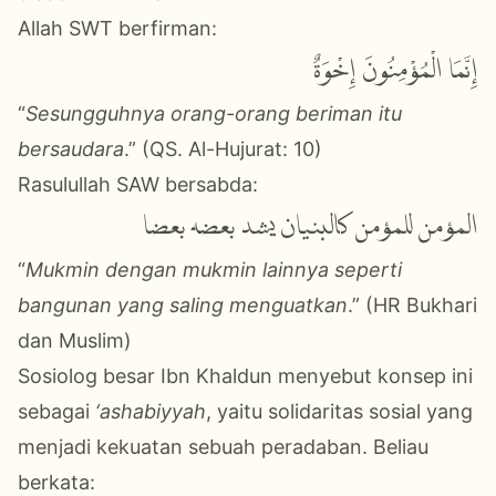
Allah SWT berfirman:
إِنَّمَا الْمُؤْمِنُونَ إِخْوَةٌ
“
Sesungguhnya orang-orang beriman itu
bersaudara
.” (QS. Al-Hujurat: 10)
Rasulullah SAW bersabda:
المؤمن للمؤمن كالبنيان يشد بعضه بعضا
“
Mukmin dengan mukmin lainnya seperti
bangunan yang saling menguatkan
.” (HR Bukhari
dan Muslim)
Sosiolog besar Ibn Khaldun menyebut konsep ini
sebagai
‘ashabiyyah
, yaitu solidaritas sosial yang
menjadi kekuatan sebuah peradaban. Beliau
berkata: