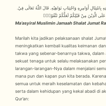
.أَمَّا بَعْدُ: فَيَا عِبَادَ اللّٰهِ أُوْصِيْكُمْ وَاِيَايَ بِتَقْوَى اللّٰهِ تَعَالٰى وَطَاعَتِهِ بِامْتِثَالِ أَوَامِرِهِ وَاجْتِنَابِ نَوَاهِيْهِ. قَالَ اللّٰهُ تَعَالٰى فِيْ
بَ عَلَى الَّذِيْنَ مِنْ قَبْلِكُمْ لَعَلَّكُمْ تَتَّقُوْنَۙ
Ma’asyiral Muslimin Jamaah Shalat Jumat R
Marilah kita jadikan pelaksanaan shalat Jumat
meningkatkan kembali kualitas keimanan da
takwa yang sebenar-benarnya takwa, dalam a
sekuat tenaga untuk selalu melaksanakan pe
larangan-larangan-Nya dalam menjalani semua 
mana pun dan kapan pun kita berada. Karena
semua untuk meraih keselamatan dan kebahagi
serta dalam kehidupan yang kekal abadi di ak
Qur’an: