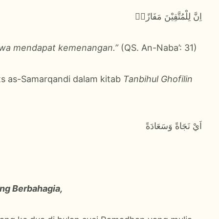
اِنَّ لِلْمُتَّقِيْنَ مَفَازًاۙ
kwa mendapat kemenangan.”
(QS. An-Naba’: 31)
مَفَا menurut Abu Laits as-Samarqandi dalam kitab
Tanbihul Ghofilin
اَيْ نَجَاةً وَسَعَادَةً
ng Berbahagia,