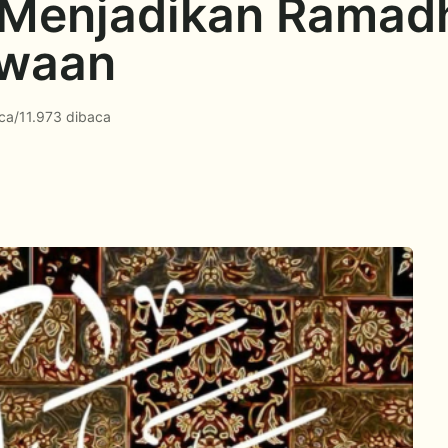
 Menjadikan Ramad
kwaan
ca
/
11.973 dibaca