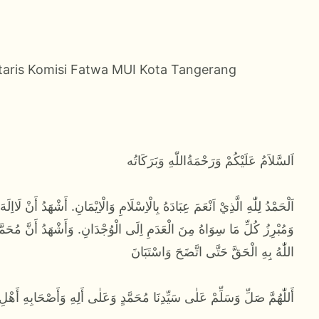
taris Komisi Fatwa MUI Kota Tangerang
اَلسَّلاَمُ عَلَيْكُمْ وَرَحْمَةُاللّٰهِ وَبَرَكَاتُه
وَمُبْرِزُ كُلِّ مَا سِوَاهُ مِنَ الْعَدَمِ اِلَى الْوُجْدَانِ. وَأَشْهَدُ أَنَّ مُحَمَّدً
اللّٰهُ بِهِ الْحَقَّ حَتَّى اتَّضَحَ وَاسْتَبَانَ
أَللّٰهُمَّ صَلِّ وَسَلِّمْ عَلٰى سَيِّدِنَا مُحَمَّدٍ وَعَلٰى أَلِهِ وَأَصْحَابِهِ أَهْل