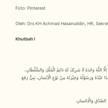
Foto: Pinterest
Oleh: Drs KH Achmad Hasanuddin, HR, Sekre
Khutbah I
.اَلْحَمْدُ لِلّٰهِ الَّذِيْ اَنْعَمَ عِبَادَهُ بِالْاِسْلَامِ وَالْاِيْمَانِ. أَشْهَدُ أَنْ لَااِلَهَ اِلَّا اللّٰهُ وَحْدَهُ لَا شَرِيْكَ لَهُ دَائِمُ الْمُلْكِ وَالسُّلْطَانِ،
ا عَبْدُهُ وَرَسُوْلُهُ وَخِيْرَتُهُ مِنْ نَوْعِ الْاِنْسَانِ، نَبِيٌّ رَفَعَ
.ِ الصِّدْقِ وَالْاِحْسَانِ