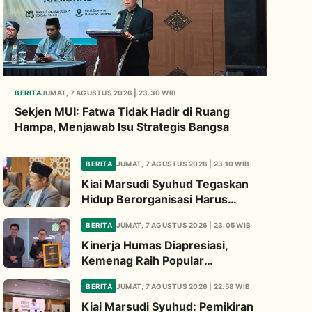
BERITA
JUMAT, 7 AGUSTUS 2026 | 23.30 WIB
Sekjen MUI: Fatwa Tidak Hadir di Ruang
Hampa, Menjawab Isu Strategis Bangsa
BERITA
JUMAT, 7 AGUSTUS 2026 | 23.10 WIB
Kiai Marsudi Syuhud Tegaskan
Hidup Berorganisasi Harus
Tinggalkan Legacy Amal Saleh
BERITA
JUMAT, 7 AGUSTUS 2026 | 23.05 WIB
Kinerja Humas Diapresiasi,
Kemenag Raih Popular
Government Institutions Award
BERITA
JUMAT, 7 AGUSTUS 2026 | 22.58 WIB
2026
Kiai Marsudi Syuhud: Pemikiran