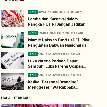
OPINI
JUMAT, 7 AGUSTUS 2026 | 08.40 WIB
Lomba dan Karnaval dalam
Rangka HUT RI Jangan Jadikan
Ajang Judi dan Kampanye LGBT
OPINI
KAMIS, 6 AGUSTUS 2026 | 11.24 WIB
Islamic Dakwah Fund (IsDF): Pilar
Penguatan Dakwah Nasional dan
Jembatan Kepedulian Umat
OPINI
RABU, 5 AGUSTUS 2026 | 12.15 WIB
Global
Luka karena Pedang Dapat
Sembuh, Luka karena Ucapan
Dapat Diwariskan
OPINI
RABU, 5 AGUSTUS 2026 | 10.10 WIB
Ketika “Personal Branding”
Menggeser “Wa Rabbaka
Fakabbir”
HALAL TERBARU