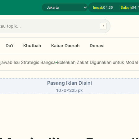
Imsak
04:35
Subuh
04:
Pilih daerah jadwal sholat
/
Da'i
Khutbah
Kabar Daerah
Donasi
rategis Bangsa
Bolehkah Zakat Digunakan untuk Modal Usaha dan Fa
Pasang Iklan Disini
1070x225 px