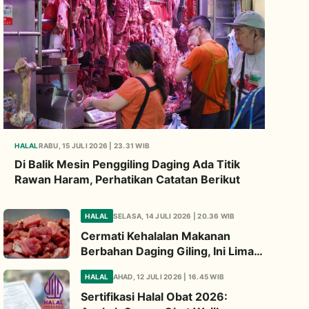
HALAL
RABU, 15 JULI 2026 | 23.31 WIB
Di Balik Mesin Penggiling Daging Ada Titik
Rawan Haram, Perhatikan Catatan Berikut
HALAL
SELASA, 14 JULI 2026 | 20.36 WIB
Cermati Kehalalan Makanan
Berbahan Daging Giling, Ini Lima
Titik Kritis yang Wajib
HALAL
AHAD, 12 JULI 2026 | 16.45 WIB
Diperhatikan
Sertifikasi Halal Obat 2026: