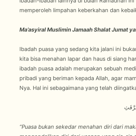
ibadah-ibadah lainnya di bulan Ramadhan ini 
memperoleh limpahan keberkahan dan kebaik
Ma’asyiral Muslimin Jamaah Shalat Jumat ya
Ibadah puasa yang sedang kita jalani ini bu
kita bisa menahan lapar dan haus di siang hari
ibadah puasa adalah merupakan sebuah media 
pribadi yang beriman kepada Allah, agar m
Nya. Hal ini sebagaimana yang telah diingat
رَّفَثِ
“Puasa bukan sekedar menahan diri dari ma