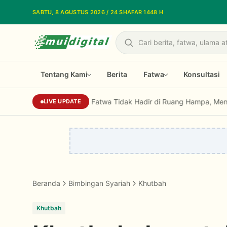
Lewati ke konten utama
SABTU, 8 AGUSTUS 2026 / 24 SHAFAR 1448 H
Cari
Tentang Kami
Berita
Fatwa
Konsultasi
Sekjen MUI: Fatwa Tidak Hadir di Ruang Hampa, Menjawab Isu St
LIVE UPDATE
Beranda
Bimbingan Syariah
Khutbah
Khutbah