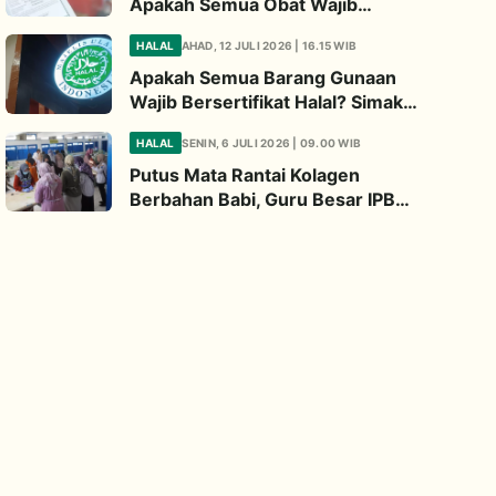
Apakah Semua Obat Wajib
Bersertifikat Halal? Begini
HALAL
AHAD, 12 JULI 2026 | 16.15 WIB
Penjelasannya
Apakah Semua Barang Gunaan
Wajib Bersertifikat Halal? Simak
Penjelasan Ini
HALAL
SENIN, 6 JULI 2026 | 09.00 WIB
Putus Mata Rantai Kolagen
Berbahan Babi, Guru Besar IPB
Kembangkan Alternatif Halal dari
Kulit Ikan