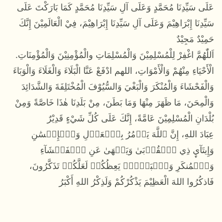
عَلَى سَيِّدِنَا مُحَمَّدٍ وَعَلَى آلِ سَيِّدِنَا مُحَمَّدٍ كَمَا بَارَكْتَ عَلَى
سَيِّدِنَا إِبْرَاهِيْمَ وَعَلَى آلِ سَيِّدِنَا إِبْرَاهِيْمَ، فِيْ الْعَالَمِيْنَ إِنَّكَ
حَمِيْدٌ مَجِيْدٌ
.اَللّٰهُمَّ اغْفِرْ لِلْمُسْلِمِيْنَ وَالْمُسْلِمَاتِ والْمُؤْمِنِيْنَ وَالْمُؤْمِنَاتِ
الْأَحْيَاءِ مِنْهُمْ وَالْأَمْوَاتِ، اللهم ادْفَعْ عَنَّا الْبَلَاءَ وَالْغَلَاءَ وَالْوَبَاءَ
وَالْفَحْشَاءَ وَالْمُنْكَرَ وَالْبَغْيَ وَالسُّيُوْفَ الْمُخْتَلِفَةَ وَالشَّدَائِدَ
وَالْمِحَنَ، مَا ظَهَرَ مِنْهَا وَمَا بَطَنَ، مِنْ بَلَدِنَا هٰذَا خَاصَّةً وَمِنْ
بُلْدَانِ الْمُسْلِمِيْنَ عَامَّةً، إِنَّكَ عَلَى كُلِّ شَيْءٍ قَدِيْرٌ
عِبَادَ اللهِ، إِنَّ ٱللَّهَ يَأۡمُرُ بِٱلۡعَدۡلِ وَٱلۡإِحۡسَٰنِ
وَإِيتَآيِٕ ذِي ٱلۡقُرۡبَىٰ وَيَنۡهَىٰ عَنِ ٱلۡفَحۡشَآءِ
وَٱلۡمُنكَرِ وَٱلۡبَغۡيِۚ يَعِظُكُمۡ لَعَلَّكُمۡ تَذَكَّرُونَ،
فَاذكُرُوا اللهَ الْعَظِيْمَ يَذْكُرْكُمْ وَلَذِكْرُ اللهِ أَكْبَرُ