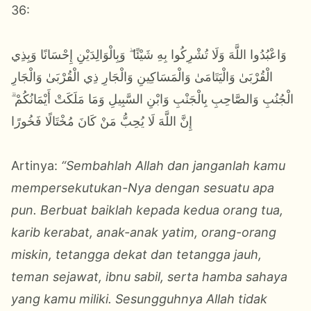
36:
وَاعْبُدُوا اللَّهَ وَلَا تُشْرِكُوا بِهِ شَيْئًا ۖ وَبِالْوَالِدَيْنِ إِحْسَانًا وَبِذِي
الْقُرْبَىٰ وَالْيَتَامَىٰ وَالْمَسَاكِينِ وَالْجَارِ ذِي الْقُرْبَىٰ وَالْجَارِ
الْجُنُبِ وَالصَّاحِبِ بِالْجَنْبِ وَابْنِ السَّبِيلِ وَمَا مَلَكَتْ أَيْمَانُكُمْ ۗ
إِنَّ اللَّهَ لَا يُحِبُّ مَنْ كَانَ مُخْتَالًا فَخُورًا
Artinya:
“Sembahlah Allah dan janganlah kamu
mempersekutukan-Nya dengan sesuatu apa
pun. Berbuat baiklah kepada kedua orang tua,
karib kerabat, anak-anak yatim, orang-orang
miskin, tetangga dekat dan tetangga jauh,
teman sejawat, ibnu sabil, serta hamba sahaya
yang kamu miliki. Sesungguhnya Allah tidak