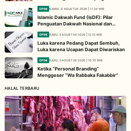
Kampanye LGBT
OPINI
KAMIS, 6 AGUSTUS 2026 | 11.24 WIB
Islamic Dakwah Fund (IsDF): Pilar
Penguatan Dakwah Nasional dan
Jembatan Kepedulian Umat Global
OPINI
RABU, 5 AGUSTUS 2026 | 12.15 WIB
Luka karena Pedang Dapat Sembuh,
Luka karena Ucapan Dapat Diwariskan
OPINI
RABU, 5 AGUSTUS 2026 | 10.10 WIB
Ketika “Personal Branding”
Menggeser “Wa Rabbaka Fakabbir”
HALAL TERBARU