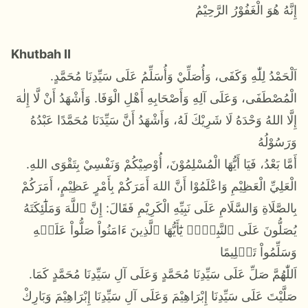
إِنَّهُ هُوَ الْغَفُوْرُ الرَّحِيْمُ
Khutbah II
.اَلْحَمْدُ لِلّٰهِ وَكَفَى، وَأُصَلِّيْ وَأُسَلِّمُ عَلَى سَيِّدِنَا مُحَمَّدٍ
الْمُصْطَفَى، وَعَلَى آلِهِ وَأَصْحَابِهِ أَهْلِ الْوَفَا. وَأَشْهَدُ أَنْ لَّا إِلٰهَ
إِلَّا اللهُ وَحْدَهُ لَا شَرِيْكَ لَهُ، وَأَشْهَدُ أَنَّ سَيِّدَنَا مُحَمَّدًا عَبْدُهُ
وَرَسُوْلُهُ
.أَمَّا بَعْدُ، فَيَا أَيُّهَا الْمُسْلِمُوْنَ، أُوْصِيْكُمْ وَنَفْسِيْ بِتَقْوَى اللهِ
الْعَلِيِّ الْعَظِيْمِ وَاعْلَمُوْا أَنَّ اللهَ أَمَرَكُمْ بِأَمْرٍ عَظِيْمٍ، أَمَرَكُمْ
بِالصَّلَاةِ وَالسَّلَامِ عَلَى نَبِيِّهِ الْكَرِيْمِ فَقَالَ: إِنَّ ٱللَّهَ وَمَلَٰٓئِكَتَهُ
يُصَلُّونَ عَلَى ٱلنَّبِيِّۚ يَٰٓأَيُّهَا ٱلَّذِينَ ءَامَنُواْ صَلُّواْ عَلَيۡهِ
وَسَلِّمُواْ تَسۡلِيمًا
.اَللّٰهُمَّ صَلِّ عَلَى سَيِّدِنَا مُحَمَّدٍ وَعَلَى آلِ سَيِّدِنَا مُحَمَّدٍ كَمَا
صَلَّيْتَ عَلَى سَيِّدِنَا إِبْرَاهِيْمَ وَعَلَى آلِ سَيِّدِنَا إِبْرَاهِيْمَ وَبَارِكْ