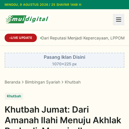
Lewati ke konten utama
MINGGU, 9 AGUSTUS 2026 / 25 SHAFAR 1448 H
Dari Reputasi Menjadi Kepercayaan, LPPOM Raih I
LIVE UPDATE
Pasang Iklan Disini
1070x225 px
Beranda
Bimbingan Syariah
Khutbah
Khutbah
Khutbah Jumat: Dari
Amanah Ilahi Menuju Akhlak