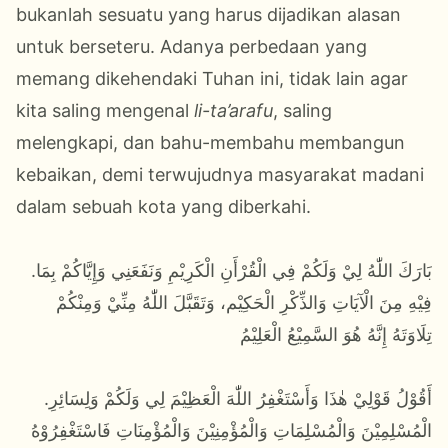
bukanlah sesuatu yang harus dijadikan alasan
untuk berseteru. Adanya perbedaan yang
memang dikehendaki Tuhan ini, tidak lain agar
kita saling mengenal
li-ta’arafu
, saling
melengkapi, dan bahu-membahu membangun
kebaikan, demi terwujudnya masyarakat madani
dalam sebuah kota yang diberkahi.
.بَارَكَ اللّٰهُ لِيْ وَلَكُمْ فِي الْقُرْأَنِ الْكَرِيْمِ وَنَفَعَنِي وَإِيَّاكُمْ بِمَا
فِيْهِ مِنَ الْآيَاتِ وَالذِّكْرِ الْحَكِيْم، وَتَقَبَّلَ اللّٰهُ مِنِّيْ وَمِنْكُمْ
تِلَاوَتَهُ إِنَّهُ هُوَ السَّمِيْعُ الْعَلِيْمُ
.أَقُوْلُ قَوْلِيْ هٰذَا وَأَسْتَغْفِرُ اللّٰهَ الْعَظِيْمَ لِي وَلَكُمْ وَلِسَائِرِ
الْمُسْلِمِيْنَ وَالْمُسْلِمَاتِ وَالْمُؤْمِنِيْنَ وَالْمُؤْمِنَاتِ فَاسْتَغْفِرُوْهُ