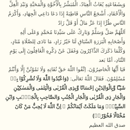
وَبِشَفَاعَتِهِ يُغَاثُ الْعِبَادُ، الْمُبَشِّرُ بِالْأُخُوَّةِ وَالْمَحَبَّةِ وَنَبْذِ الْغِلِّ
وَالْأَحْقَادِ، أَشْجَعُ النَّاسِ قَاطِبَةً إِذَا دَعَا دَاعِي الْجِهَادِ، وَأَكْرَمُ
النَّاسِ طُرًّا إِذَا عَزَّ مَالٌ أَوْ قَلَّ زَادٌ
اَللّٰهُمَّ صَلِّ وَسَلِّمْ وَبَارِكْ عَلَى سَيِّدِنَا مُحَمَّدٍ وَعَلَى أَلِهِ
وَأَصْحَابِهِ الْبَرَرَةِ السَّبَاقِ لَنَا خَيْرُ زَادٍ، مَا نَادَى لِلصَّلَاةِ مُنَادٍ،
وَكُلَّمَا ذَكَرَكَ الذَّاكِرُونَ وَغَفَلَ عَنْ ذِكْرِهِ الْغَافِلُونَ إِلَى يَوْمِ
التَّنَادِ، أمَّا بَعد
فَيَا أَيُّهَا الْحَاضِرُوْنَ. اِتَّقُوا اللّٰهَ حَقَّ تُقَاتِهِ وَلَا تَمُوْتُنَّ إِلَّا وَأَنْتُمْ
مُسْلِمُوْنَ. فَقَالَ اللّٰهُ تَعَالَى:
(وَاعْبُدُوا اللّٰهَ وَلَا تُشْرِكُوْا بِهٖ
شَيْـًٔا وَّبِالْوَالِدَيْنِ اِحْسَانًا وَّبِذِى الْقُرْبٰى وَالْيَتٰمٰى وَالْمَسٰكِيْنِ
وَالْجَارِ ذِى الْقُرْبٰى وَالْجَارِ الْجُنُبِ وَالصَّاحِبِ بِالْجَنْۢبِ وَابْنِ
السَّبِيْلِۙ وَمَا مَلَكَتْ اَيْمَانُكُمْ ۗ اِنَّ اللّٰهَ لَا يُحِبُّ مَنْ كَانَ
مُخْتَالًا فَخُوْرًاۙ)
صدق الله العظيم