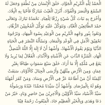
الْحَمْدُ لِلّٰهِ الْكَرِيْمِ الْجَوَّادِ، خَلَقَ الْإِنْسَانَ مِنْ نُطْفَةٍ وَجَعَلَ لَهُ
السَّمْعَ وَالْبَصَرَ وَالْفُؤَادَ، أَنْزَلَ الْغَيْثَ مُبَارَكًا فَأَحْيَا بِهِ الْبِلَادَ،
وَأَخْرَجَ بِهِ نَبَاتَ كُلِّ شَيْءٍ رِزْقًا لِلْعِبَادِ. نَحْمَدُهُ تَبَارَكَ وَتَعَالَى
حَمْدَ الطَّائِعِيْنَ الْعُبَّادِ، وَنَتَوَكَّلُ عَلَيْهِ تَوَكُّلَ الْمُخْبِتِيْنَ الزُّهَّادِ،
وَنَعُوذُ بِنُورِ وَجْهِهِ الْكَرِيْمِ مِنَ الْوَعِيْدِ بِسُوءِ الْمِهَادِ، وَنَرْجُوهُ
تَحْقِيْقَ الْأَمَلِ فِي الْوَعْدِ وَالْمَعَادِ، وَنَسْأَلُهُ النَّصْرَ فِي الْحَيَاةِ
الدُّنْيَا وَيَوْمَ يَقُومُ الْأَشْهَادُ، وَأَشْهَدُ أَنْ لَا إِلَهَ إِلَّا اللّٰهُ الْمُضِلُّ
الْهَادِ، الْمُنَزَّهُ الذَّاتِ عَنِ الْأَشْبَاهِ وَالْأَنْدَادِ، الْفَعَّالُ لِمَا يُرِيدُ وَلَا
يَقَعُ فِي مُلْكِهِ إِلَّا مَا أَرَادَ، خَلَقَ سَبْعَ سَمَوَاتٍ طِبَاقًا بِغَيْرِ
عِمَادٍ، وَمِنَ الْأَرْضِ مِثْلَهُنَّ وَأَرْسَى الْجِبَالَ كَالْأَوْتَادِ، سَبَقَتْ
كَلِمَتُهُ أَنَّ مَنْ أَطَاعَهُ عَزَّ فِي الْأَرْضِ وَسَادَ، وَمَنْ كَفَرَ أَمْهَلَهُ
وَهُوَ لَهُ بِالْمِرْصَادِ. وَأَشْهَدُ أَنَّ سَيِّدَنَا مُحَمَّدًا عَبْدُهُ وَرَسُولُهُ
سَيِّدُ الْأَسْيَاد سَيِّدُ الْأَوَّلِيْنَ وَالْآخِرِيْنَ مِنْ حَاضِرٍ وَبَادٍ، خَيْرُ مَنْ
دَعَا وَهَدَى وَبِالْخَيْرِ الْعَظِيْمِ جَادَ، الْمَبْعُوثُ رَحْمَةً فِيْنَا