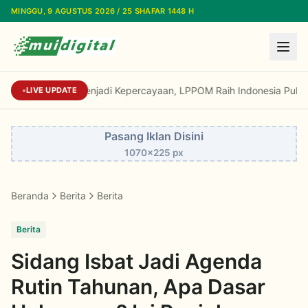
Lewati ke konten utama
MINGGU, 9 AGUSTUS 2026 / 25 SHAFAR 1448 H
Dari Reputasi Menjadi Kepercayaan, LPPOM R
LIVE UPDATE
Pasang Iklan Disini
1070x225 px
Beranda
Berita
Berita
Berita
Sidang Isbat Jadi Agenda
Rutin Tahunan, Apa Dasar