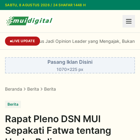
Lewati ke konten utama
SABTU, 8 AGUSTUS 2026 / 24 SHAFAR 1448 H
Kiai Cholil: Dai Harus Jadi Opinion Leader y
LIVE UPDATE
Pasang Iklan Disini
1070x225 px
Beranda
Berita
Berita
Berita
Rapat Pleno DSN MUI
Sepakati Fatwa tentang