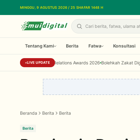
Lewati ke konten utama
MINGGU, 9 AGUSTUS 2026 / 25 SHAFAR 1448 H
Cari
Tentang Kami
Berita
Fatwa
Konsultasi
Dari Reputasi Menjadi Kepercayaan, 
LIVE UPDATE
Beranda
Berita
Berita
Berita