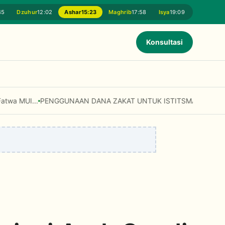
45
Dzuhur
12:02
Ashar
15:23
Maghrib
17:58
Isya
19:09
Konsultasi
Digunakan untuk Modal Usaha dan Fasilitas Umum? Simak Penjelasa