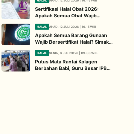
HALAL
AHAD, 12 JULI 2026 | 16.45 WIB
Diperhatikan
Sertifikasi Halal Obat 2026:
Apakah Semua Obat Wajib
Bersertifikat Halal? Begini
HALAL
AHAD, 12 JULI 2026 | 16.15 WIB
Penjelasannya
Apakah Semua Barang Gunaan
Wajib Bersertifikat Halal? Simak
Penjelasan Ini
HALAL
SENIN, 6 JULI 2026 | 09.00 WIB
Putus Mata Rantai Kolagen
Berbahan Babi, Guru Besar IPB
Kembangkan Alternatif Halal dari
Kulit Ikan