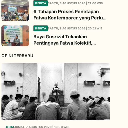
BERITA
SABTU, 8 AGUSTUS 2026 | 21.00 WIB
6 Tahapan Proses Penetapan
Fatwa Kontemporer yang Perlu
Diperhatikan
BERITA
SABTU, 8 AGUSTUS 2026 | 20.21 WIB
Buya Gusrizal Tekankan
Pentingnya Fatwa Kolektif,
Ingatkan Prinsip Kehati-hatian
OPINI TERBARU
OPINI
JUMAT, 7 AGUSTUS 2026 | 13.30 WIB