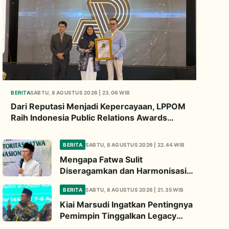
BERITA
SABTU, 8 AGUSTUS 2026 | 23.06 WIB
Dari Reputasi Menjadi Kepercayaan, LPPOM
Raih Indonesia Public Relations Awards
2026
BERITA
SABTU, 8 AGUSTUS 2026 | 22.44 WIB
Mengapa Fatwa Sulit
Diseragamkan dan Harmonisasi
Manhaj Penting? Ini Penjelasan
BERITA
SABTU, 8 AGUSTUS 2026 | 21.35 WIB
Kiai Cholil
Kiai Marsudi Ingatkan Pentingnya
Pemimpin Tinggalkan Legacy
Nyata untuk Umat