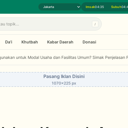
Imsak
04:35
Subuh
04:
Pilih daerah jadwal sholat
/
Da'i
Khutbah
Kabar Daerah
Donasi
LPPOM Raih Indonesia Public Relations Awards 2026
Bolehkah Zakat 
Pasang Iklan Disini
1070x225 px