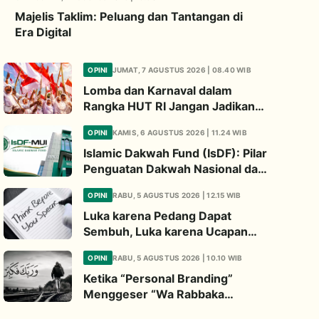
Majelis Taklim: Peluang dan Tantangan di
Era Digital
OPINI
JUMAT, 7 AGUSTUS 2026 | 08.40 WIB
Lomba dan Karnaval dalam
Rangka HUT RI Jangan Jadikan
Ajang Judi dan Kampanye LGBT
OPINI
KAMIS, 6 AGUSTUS 2026 | 11.24 WIB
Islamic Dakwah Fund (IsDF): Pilar
Penguatan Dakwah Nasional dan
Jembatan Kepedulian Umat
OPINI
RABU, 5 AGUSTUS 2026 | 12.15 WIB
Global
Luka karena Pedang Dapat
Sembuh, Luka karena Ucapan
Dapat Diwariskan
OPINI
RABU, 5 AGUSTUS 2026 | 10.10 WIB
Ketika “Personal Branding”
Menggeser “Wa Rabbaka
Fakabbir”