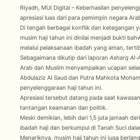
Riyadh, MUI Digital – Keberhasilan penyele
apresiasi luas dari para pemimpin negara Ara
Di tengah berbagai konflik dan ketegangan
musim haji tahun ini dinilai menjadi bukti ba
melalui pelaksanaan ibadah yang aman, terti
Sebagaimana dikutip dari laporan
Asharq Al-
Arab dan Muslim menyampaikan ucapan selam
Abdulaziz Al Saud dan Putra Mahkota Moham
penyelenggaraan haji tahun ini.
Apresiasi tersebut datang pada saat kawas
tantangan keamanan dan politik.
Meski demikian, lebih dari 1,5 juta jamaah d
ibadah haji dan berkumpul di Tanah Suci dal
Menariknya, musim haji tahun ini juga berl