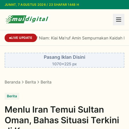
Lewati ke konten utama
JUMAT, 7 AGUSTUS 2026 / 23 SHAFAR 1448 H
Prof Niam: Kiai Ma'ruf Amin Sempurnakan Kaidah Isla
LIVE UPDATE
Pasang Iklan Disini
1070x225 px
Beranda
Berita
Berita
Berita
Menlu Iran Temui Sultan
Oman, Bahas Situasi Terkini