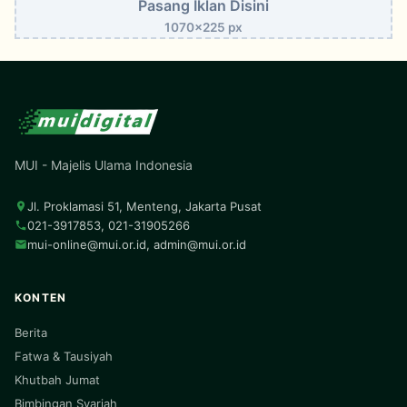
Pasang Iklan Disini
1070x225 px
MUI - Majelis Ulama Indonesia
Jl. Proklamasi 51, Menteng, Jakarta Pusat
021-3917853, 021-31905266
mui-online@mui.or.id
,
admin@mui.or.id
KONTEN
Berita
Fatwa & Tausiyah
Khutbah Jumat
Bimbingan Syariah