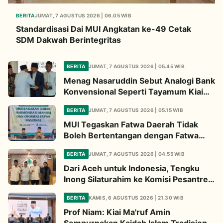
BERITA
JUMAT, 7 AGUSTUS 2026 | 06.05 WIB
Standardisasi Dai MUI Angkatan ke-49 Cetak
SDM Dakwah Berintegritas
BERITA
JUMAT, 7 AGUSTUS 2026 | 05.45 WIB
Menag Nasaruddin Sebut Analogi Bank
Konvensional Seperti Tayamum Kiai
Ma'ruf Sangat Dahsyat
BERITA
JUMAT, 7 AGUSTUS 2026 | 05.15 WIB
MUI Tegaskan Fatwa Daerah Tidak
Boleh Bertentangan dengan Fatwa
Pusat
BERITA
JUMAT, 7 AGUSTUS 2026 | 04.55 WIB
Dari Aceh untuk Indonesia, Tengku
Inong Silaturahim ke Komisi Pesantren
MUI Perkuat Dakwah Ekologi
BERITA
KAMIS, 6 AGUSTUS 2026 | 21.30 WIB
Prof Niam: Kiai Ma'ruf Amin