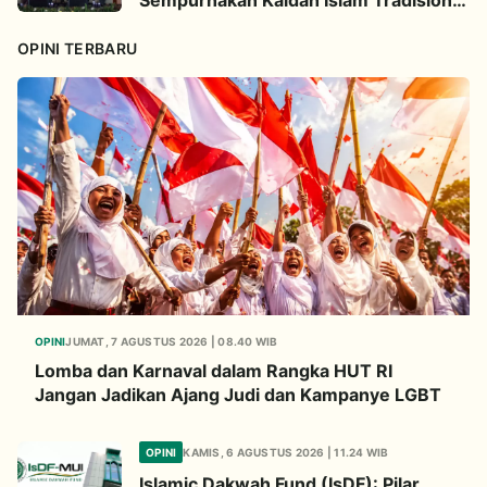
Sempurnakan Kaidah Islam Tradisional
Lewat Inovasi Continuous
Improvement
OPINI TERBARU
OPINI
JUMAT, 7 AGUSTUS 2026 | 08.40 WIB
Lomba dan Karnaval dalam Rangka HUT RI
Jangan Jadikan Ajang Judi dan Kampanye LGBT
OPINI
KAMIS, 6 AGUSTUS 2026 | 11.24 WIB
Islamic Dakwah Fund (IsDF): Pilar