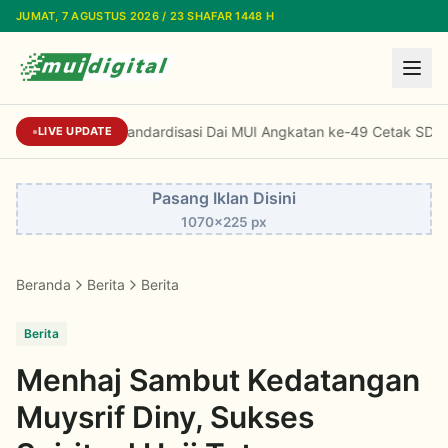
Lewati ke konten utama
JUMAT, 7 AGUSTUS 2026 / 23 SHAFAR 1448 H
Standardisasi Dai MUI Angkatan ke-49 Cetak SDM Da
LIVE UPDATE
Pasang Iklan Disini
1070x225 px
Beranda
Berita
Berita
Berita
Menhaj Sambut Kedatangan
Muysrif Diny, Sukses