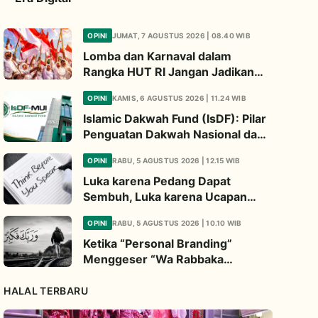
OPINI
JUMAT, 7 AGUSTUS 2026 | 08.40 WIB
Lomba dan Karnaval dalam
Rangka HUT RI Jangan Jadikan
Ajang Judi dan Kampanye LGBT
OPINI
KAMIS, 6 AGUSTUS 2026 | 11.24 WIB
Islamic Dakwah Fund (IsDF): Pilar
Penguatan Dakwah Nasional dan
Jembatan Kepedulian Umat
OPINI
RABU, 5 AGUSTUS 2026 | 12.15 WIB
Global
Luka karena Pedang Dapat
Sembuh, Luka karena Ucapan
Dapat Diwariskan
OPINI
RABU, 5 AGUSTUS 2026 | 10.10 WIB
Ketika “Personal Branding”
Menggeser “Wa Rabbaka
Fakabbir”
HALAL TERBARU