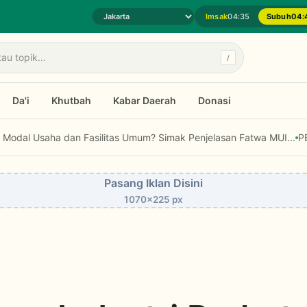
Imsak
04:35
Subuh
04:
Pilih daerah jadwal sholat
/
Da'i
Khutbah
Kabar Daerah
Donasi
der yang Mengajak, Bukan Menghakimi
Bolehkah Zakat Digunakan untu
Pasang Iklan Disini
1070x225 px