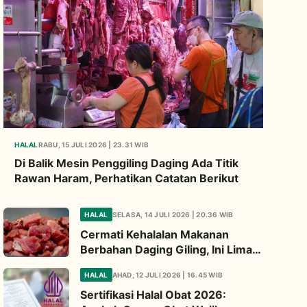
HALAL
RABU, 15 JULI 2026 | 23.31 WIB
Di Balik Mesin Penggiling Daging Ada Titik
Rawan Haram, Perhatikan Catatan Berikut
HALAL
SELASA, 14 JULI 2026 | 20.36 WIB
Cermati Kehalalan Makanan
Berbahan Daging Giling, Ini Lima
Titik Kritis yang Wajib
HALAL
AHAD, 12 JULI 2026 | 16.45 WIB
Diperhatikan
Sertifikasi Halal Obat 2026: