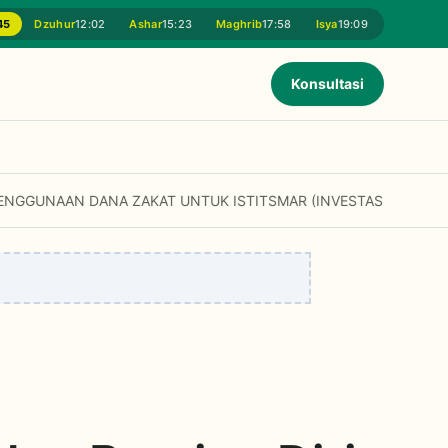
45
Dzuhur
12:02
Ashar
15:23
Maghrib
17:58
Isya
19:09
Konsultasi
k Modal Usaha dan Fasilitas Umum? Simak Penjelasan Fatwa MUI...