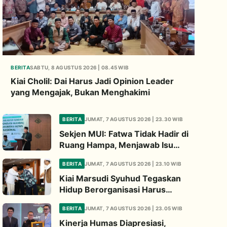
BERITA
SABTU, 8 AGUSTUS 2026 | 08.45 WIB
Kiai Cholil: Dai Harus Jadi Opinion Leader
yang Mengajak, Bukan Menghakimi
BERITA
JUMAT, 7 AGUSTUS 2026 | 23.30 WIB
Sekjen MUI: Fatwa Tidak Hadir di
Ruang Hampa, Menjawab Isu
Strategis Bangsa
BERITA
JUMAT, 7 AGUSTUS 2026 | 23.10 WIB
Kiai Marsudi Syuhud Tegaskan
Hidup Berorganisasi Harus
Tinggalkan Legacy Amal Saleh
BERITA
JUMAT, 7 AGUSTUS 2026 | 23.05 WIB
Kinerja Humas Diapresiasi,