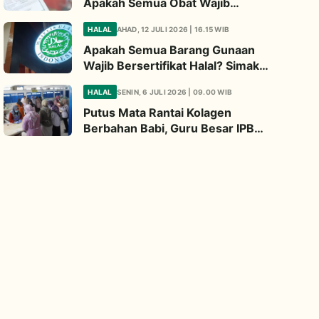
Apakah Semua Obat Wajib
Bersertifikat Halal? Begini
HALAL
AHAD, 12 JULI 2026 | 16.15 WIB
Penjelasannya
Apakah Semua Barang Gunaan
Wajib Bersertifikat Halal? Simak
Penjelasan Ini
HALAL
SENIN, 6 JULI 2026 | 09.00 WIB
Putus Mata Rantai Kolagen
Berbahan Babi, Guru Besar IPB
Kembangkan Alternatif Halal dari
Kulit Ikan