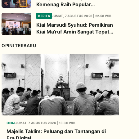
Kemenag Raih Popular
Government Institutions Award
BERITA
JUMAT, 7 AGUSTUS 2026 | 22.58 WIB
2026
Kiai Marsudi Syuhud: Pemikiran
Kiai Ma'ruf Amin Sangat Tepat
Untuk Perbarui NU
OPINI TERBARU
OPINI
JUMAT, 7 AGUSTUS 2026 | 13.30 WIB
Majelis Taklim: Peluang dan Tantangan di
Era Digital