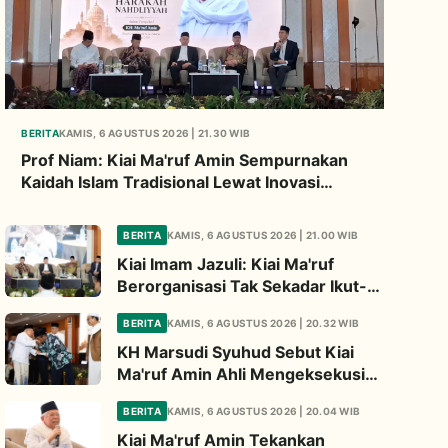
BERITA
KAMIS, 6 AGUSTUS 2026 | 21.30 WIB
Prof Niam: Kiai Ma'ruf Amin Sempurnakan
Kaidah Islam Tradisional Lewat Inovasi
Continuous Improvement
BERITA
KAMIS, 6 AGUSTUS 2026 | 21.00 WIB
Kiai Imam Jazuli: Kiai Ma'ruf
Berorganisasi Tak Sekadar Ikut-
ikutan, Tapi Bermodal Landasan
BERITA
KAMIS, 6 AGUSTUS 2026 | 20.32 WIB
Intelektual
KH Marsudi Syuhud Sebut Kiai
Ma'ruf Amin Ahli Mengeksekusi
Pemikiran Jadi Kebijakan Nyata
BERITA
KAMIS, 6 AGUSTUS 2026 | 20.04 WIB
Kiai Ma'ruf Amin Tekankan