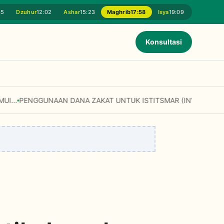
45
Dzuhur
12:02
Ashar
15:23
Maghrib
17:58
Isya
19:09
Konsultasi
akan untuk Modal Usaha dan Fasilitas Umum? Simak Penjelasan Fatw