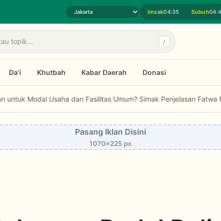
Imsak
04:35
Subuh
04:
Pilih daerah jadwal sholat
/
Da'i
Khutbah
Kabar Daerah
Donasi
Islam Tradisional Lewat Inovasi Continuous...
Bolehkah Zakat Digun
Pasang Iklan Disini
1070x225 px