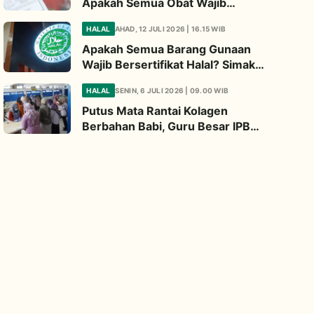
Apakah Semua Obat Wajib
Bersertifikat Halal? Begini
HALAL
AHAD, 12 JULI 2026 | 16.15 WIB
Penjelasannya
Apakah Semua Barang Gunaan
Wajib Bersertifikat Halal? Simak
Penjelasan Ini
HALAL
SENIN, 6 JULI 2026 | 09.00 WIB
Putus Mata Rantai Kolagen
Berbahan Babi, Guru Besar IPB
Kembangkan Alternatif Halal dari
Kulit Ikan