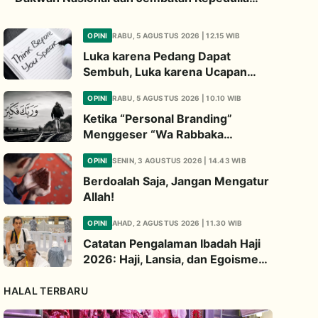
Umat Global
OPINI
RABU, 5 AGUSTUS 2026 | 12.15 WIB
Luka karena Pedang Dapat
Sembuh, Luka karena Ucapan
Dapat Diwariskan
OPINI
RABU, 5 AGUSTUS 2026 | 10.10 WIB
Ketika “Personal Branding”
Menggeser “Wa Rabbaka
Fakabbir”
OPINI
SENIN, 3 AGUSTUS 2026 | 14.43 WIB
Berdoalah Saja, Jangan Mengatur
Allah!
OPINI
AHAD, 2 AGUSTUS 2026 | 11.30 WIB
Catatan Pengalaman Ibadah Haji
2026: Haji, Lansia, dan Egoisme
Ibadah
HALAL TERBARU