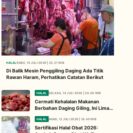
HALAL
RABU, 15 JULI 2026 | 23.31 WIB
Di Balik Mesin Penggiling Daging Ada Titik
Rawan Haram, Perhatikan Catatan Berikut
HALAL
SELASA, 14 JULI 2026 | 20.36 WIB
Cermati Kehalalan Makanan
Berbahan Daging Giling, Ini Lima
Titik Kritis yang Wajib
HALAL
AHAD, 12 JULI 2026 | 16.45 WIB
Diperhatikan
Sertifikasi Halal Obat 2026: