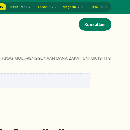
45
Dzuhur
12:02
Ashar
15:23
Maghrib
17:58
Isya
19:09
Konsultasi
t Digunakan untuk Modal Usaha dan Fasilitas Umum? Simak Penjelas