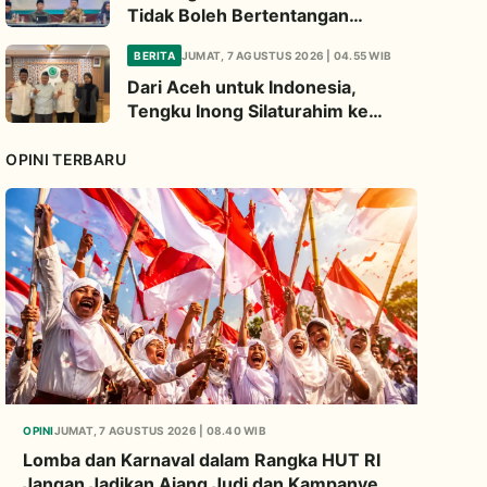
Tidak Boleh Bertentangan
dengan Fatwa Pusat
BERITA
JUMAT, 7 AGUSTUS 2026 | 04.55 WIB
Dari Aceh untuk Indonesia,
Tengku Inong Silaturahim ke
Komisi Pesantren MUI Perkuat
Dakwah Ekologi
OPINI TERBARU
OPINI
JUMAT, 7 AGUSTUS 2026 | 08.40 WIB
Lomba dan Karnaval dalam Rangka HUT RI
Jangan Jadikan Ajang Judi dan Kampanye