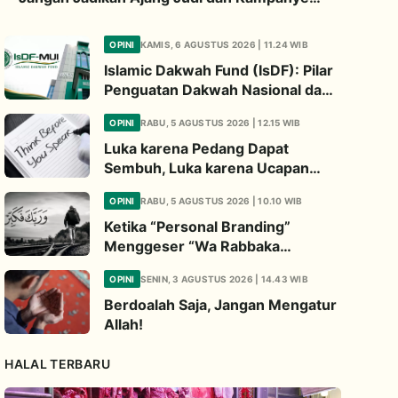
LGBT
OPINI
KAMIS, 6 AGUSTUS 2026 | 11.24 WIB
Islamic Dakwah Fund (IsDF): Pilar
Penguatan Dakwah Nasional dan
Jembatan Kepedulian Umat
OPINI
RABU, 5 AGUSTUS 2026 | 12.15 WIB
Global
Luka karena Pedang Dapat
Sembuh, Luka karena Ucapan
Dapat Diwariskan
OPINI
RABU, 5 AGUSTUS 2026 | 10.10 WIB
Ketika “Personal Branding”
Menggeser “Wa Rabbaka
Fakabbir”
OPINI
SENIN, 3 AGUSTUS 2026 | 14.43 WIB
Berdoalah Saja, Jangan Mengatur
Allah!
HALAL TERBARU