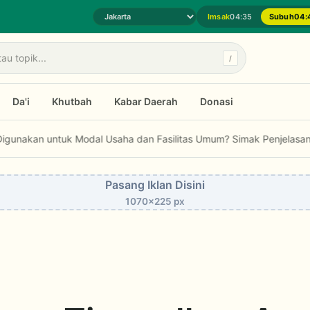
Imsak
04:35
Subuh
04:
Pilih daerah jadwal sholat
/
Da'i
Khutbah
Kabar Daerah
Donasi
ngatkan Pentingnya Implementasi Fatwa Soal Palestina
Bolehkah Zaka
Pasang Iklan Disini
1070x225 px