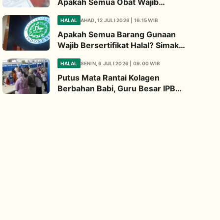
Apakah Semua Obat Wajib
Bersertifikat Halal? Begini
HALAL
AHAD, 12 JULI 2026 | 16.15 WIB
Penjelasannya
Apakah Semua Barang Gunaan
Wajib Bersertifikat Halal? Simak
Penjelasan Ini
HALAL
SENIN, 6 JULI 2026 | 09.00 WIB
Putus Mata Rantai Kolagen
Berbahan Babi, Guru Besar IPB
Kembangkan Alternatif Halal dari
Kulit Ikan