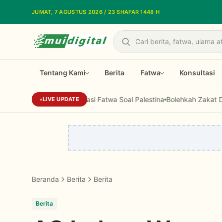
Lewati ke konten utama
JUMAT, 7 AGUSTUS 2026 / 23 SHAFAR 1448 H
Cari
Tentang Kami
Berita
Fatwa
Konsultasi
Di Standardisasi Dai MUI, Prof Ni'am I
LIVE UPDATE
Beranda
Berita
Berita
Berita