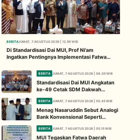
BERITA
JUMAT, 7 AGUSTUS 2026 | 12.56 WIB
Di Standardisasi Dai MUI, Prof Ni'am
Ingatkan Pentingnya Implementasi Fatwa
Soal Palestina
BERITA
JUMAT, 7 AGUSTUS 2026 | 06.05 WIB
Standardisasi Dai MUI Angkatan
ke-49 Cetak SDM Dakwah
Berintegritas
BERITA
JUMAT, 7 AGUSTUS 2026 | 05.45 WIB
Menag Nasaruddin Sebut Analogi
Bank Konvensional Seperti
Tayamum Kiai Ma'ruf Sangat
BERITA
JUMAT, 7 AGUSTUS 2026 | 05.15 WIB
Dahsyat
MUI Tegaskan Fatwa Daerah