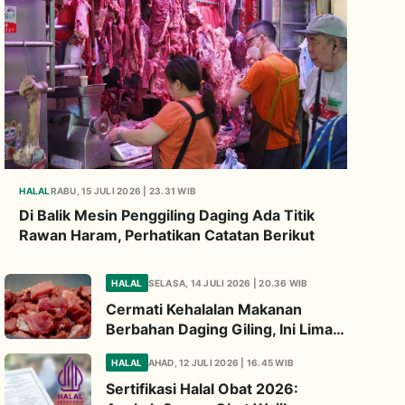
HALAL
RABU, 15 JULI 2026 | 23.31 WIB
Di Balik Mesin Penggiling Daging Ada Titik
Rawan Haram, Perhatikan Catatan Berikut
HALAL
SELASA, 14 JULI 2026 | 20.36 WIB
Cermati Kehalalan Makanan
Berbahan Daging Giling, Ini Lima
Titik Kritis yang Wajib
HALAL
AHAD, 12 JULI 2026 | 16.45 WIB
Diperhatikan
Sertifikasi Halal Obat 2026: