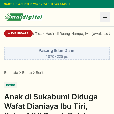
Lewati ke konten utama
SABTU, 8 AGUSTUS 2026 / 24 SHAFAR 1448 H
Sekjen MUI: Fatwa Tidak Hadir di Ruang Ham
LIVE UPDATE
Pasang Iklan Disini
1070x225 px
Beranda
Berita
Berita
Berita
Anak di Sukabumi Diduga
Wafat Dianiaya Ibu Tiri,