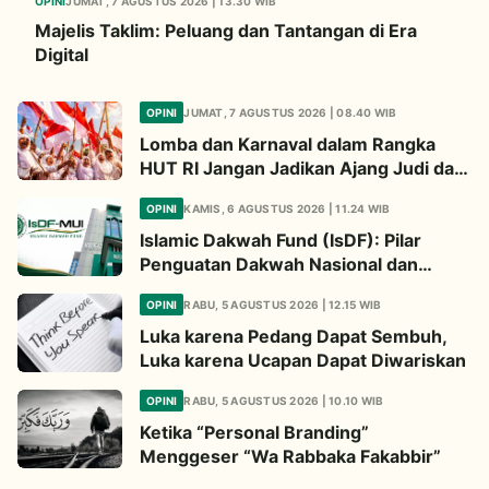
OPINI
JUMAT, 7 AGUSTUS 2026 | 13.30 WIB
Majelis Taklim: Peluang dan Tantangan di Era
Digital
OPINI
JUMAT, 7 AGUSTUS 2026 | 08.40 WIB
Lomba dan Karnaval dalam Rangka
HUT RI Jangan Jadikan Ajang Judi dan
Kampanye LGBT
OPINI
KAMIS, 6 AGUSTUS 2026 | 11.24 WIB
Islamic Dakwah Fund (IsDF): Pilar
Penguatan Dakwah Nasional dan
Jembatan Kepedulian Umat Global
OPINI
RABU, 5 AGUSTUS 2026 | 12.15 WIB
Luka karena Pedang Dapat Sembuh,
Luka karena Ucapan Dapat Diwariskan
OPINI
RABU, 5 AGUSTUS 2026 | 10.10 WIB
Ketika “Personal Branding”
Menggeser “Wa Rabbaka Fakabbir”