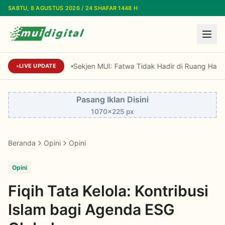
Lewati ke konten utama
SABTU, 8 AGUSTUS 2026 / 24 SHAFAR 1448 H
Sekjen MUI: Fatwa Tidak Hadir di Ruang Hampa, 
LIVE UPDATE
Pasang Iklan Disini
1070x225 px
Beranda
Opini
Opini
Opini
Fiqih Tata Kelola: Kontribusi
Islam bagi Agenda ESG