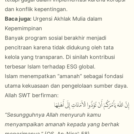
dan konflik kepentingan.
Baca juga:
Urgensi Akhlak Mulia dalam
Kepemimpinan
Banyak program sosial berakhir menjadi
pencitraan karena tidak didukung oleh tata
kelola yang transparan. Di sinilah kontribusi
terbesar Islam terhadap ESG global.
Islam menempatkan “amanah” sebagai fondasi
utama kekuasaan dan pengelolaan sumber daya.
Allah SWT berfirman:
إِنَّ اللَّهَ يَأْمُرُكُمْ أَنْ تُؤَدُّوا الْأَمَانَاتِ إِلَى أَهْلِهَا
“Sesungguhnya Allah menyuruh kamu
menyampaikan amanah kepada yang berhak
menerimanya.”
(QS. An-Nisa’: 58)