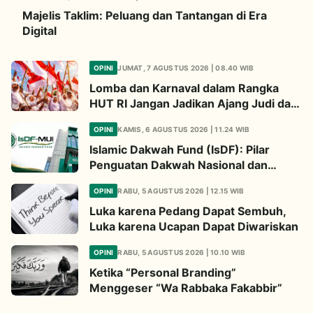
Majelis Taklim: Peluang dan Tantangan di Era
Digital
OPINI
JUMAT, 7 AGUSTUS 2026 | 08.40 WIB
Lomba dan Karnaval dalam Rangka
HUT RI Jangan Jadikan Ajang Judi dan
Kampanye LGBT
OPINI
KAMIS, 6 AGUSTUS 2026 | 11.24 WIB
Islamic Dakwah Fund (IsDF): Pilar
Penguatan Dakwah Nasional dan
Jembatan Kepedulian Umat Global
OPINI
RABU, 5 AGUSTUS 2026 | 12.15 WIB
Luka karena Pedang Dapat Sembuh,
Luka karena Ucapan Dapat Diwariskan
OPINI
RABU, 5 AGUSTUS 2026 | 10.10 WIB
Ketika “Personal Branding”
Menggeser “Wa Rabbaka Fakabbir”