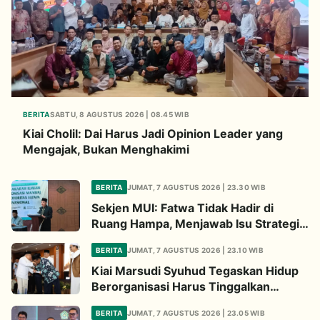
BERITA
SABTU, 8 AGUSTUS 2026 | 08.45 WIB
Kiai Cholil: Dai Harus Jadi Opinion Leader yang
Mengajak, Bukan Menghakimi
BERITA
JUMAT, 7 AGUSTUS 2026 | 23.30 WIB
Sekjen MUI: Fatwa Tidak Hadir di
Ruang Hampa, Menjawab Isu Strategis
Bangsa
BERITA
JUMAT, 7 AGUSTUS 2026 | 23.10 WIB
Kiai Marsudi Syuhud Tegaskan Hidup
Berorganisasi Harus Tinggalkan
Legacy Amal Saleh
BERITA
JUMAT, 7 AGUSTUS 2026 | 23.05 WIB