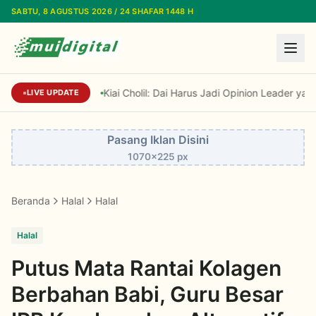
Lewati ke konten utama
SABTU, 8 AGUSTUS 2026 / 24 SHAFAR 1448 H
Kiai Cholil: Dai Harus Jadi Opinion Leader yang
LIVE UPDATE
Pasang Iklan Disini
1070x225 px
Beranda
Halal
Halal
Halal
Putus Mata Rantai Kolagen
Berbahan Babi, Guru Besar