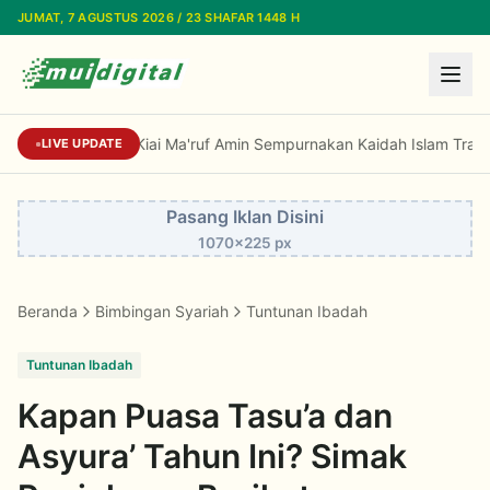
Lewati ke konten utama
JUMAT, 7 AGUSTUS 2026 / 23 SHAFAR 1448 H
Prof Niam: Kiai Ma'ruf Amin Sempurnakan Kaidah Islam Tradision
LIVE UPDATE
Pasang Iklan Disini
1070x225 px
Beranda
Bimbingan Syariah
Tuntunan Ibadah
Tuntunan Ibadah
Kapan Puasa Tasu’a dan
Asyura’ Tahun Ini? Simak