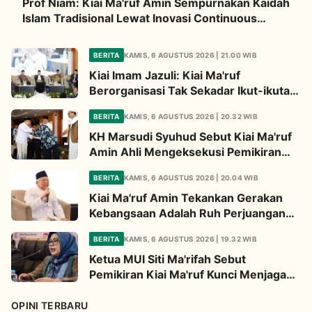
Prof Niam: Kiai Ma'ruf Amin Sempurnakan Kaidah
Islam Tradisional Lewat Inovasi Continuous
Improvement
BERITA
KAMIS, 6 AGUSTUS 2026 | 21.00 WIB
Kiai Imam Jazuli: Kiai Ma'ruf
Berorganisasi Tak Sekadar Ikut-ikutan,
Tapi Bermodal Landasan Intelektual
BERITA
KAMIS, 6 AGUSTUS 2026 | 20.32 WIB
KH Marsudi Syuhud Sebut Kiai Ma'ruf
Amin Ahli Mengeksekusi Pemikiran
Jadi Kebijakan Nyata
BERITA
KAMIS, 6 AGUSTUS 2026 | 20.04 WIB
Kiai Ma'ruf Amin Tekankan Gerakan
Kebangsaan Adalah Ruh Perjuangan
Ulama
BERITA
KAMIS, 6 AGUSTUS 2026 | 19.32 WIB
Ketua MUI Siti Ma'rifah Sebut
Pemikiran Kiai Ma'ruf Kunci Menjaga
Integrasi Bangsa
OPINI TERBARU