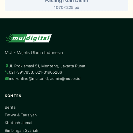
Pasang Iklan Disini
1070x225 px
MUI - Majelis Ulama Indonesia
Jl. Proklamasi 51, Menteng, Jakarta Pusat
021-3917853, 021-31905266
mui-online@mui.or.id
,
admin@mui.or.id
KONTEN
Berita
Fatwa & Tausiyah
Khutbah Jumat
Bimbingan Syariah