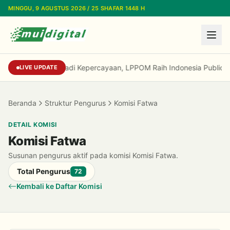
Lewati ke konten utama
MINGGU, 9 AGUSTUS 2026 / 25 SHAFAR 1448 H
Dari Reputasi Menjadi Kepercayaan, LPPOM Ra
LIVE UPDATE
Beranda
Struktur Pengurus
Komisi Fatwa
DETAIL KOMISI
Komisi Fatwa
Susunan pengurus aktif pada komisi Komisi Fatwa.
Total Pengurus
72
Kembali ke Daftar Komisi