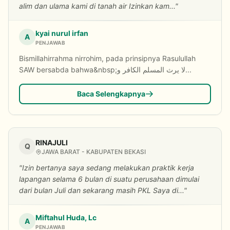
alim dan ulama kami di tanah air Izinkan kam..."
kyai nurul irfan
A
PENJAWAB
Bismillahirrahma nirrohim, pada prinsipnya Rasulullah
SAW bersabda bahwa&nbsp;لا يرث المسلم الكافر و...
Baca Selengkapnya
RINAJULI
Q
JAWA BARAT - KABUPATEN BEKASI
"Izin bertanya saya sedang melakukan praktik kerja
lapangan selama 6 bulan di suatu perusahaan dimulai
dari bulan Juli dan sekarang masih PKL Saya di..."
Miftahul Huda, Lc
A
PENJAWAB