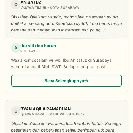
ANISATUZ
Q
JAWA TIMUR - KOTA SURABAYA
"Assalamu'alaikum ustadz, mohon jwb prtanyaan sy dg
dalil jika memang ada. Kebetulan sy tdk tahu harus tanya
kemana dan menemukan instagram mui yg sg..."
ibu siti rina harun
A
PENJAWAB
Waalaikumussalam wr wb. Ibu Anisatuz di Surabaya
yang dirahmati Allah SWT. Setiap orang tua pasti i...
Baca Selengkapnya
BYAN AQILA RAMADHAN
Q
JAWA BARAT - KABUPATEN BOGOR
"Assalamu'alaikum warahmatullah wabarakatuh. Semoga
kesehatan dan keberkahan selalu berlimpah utk para