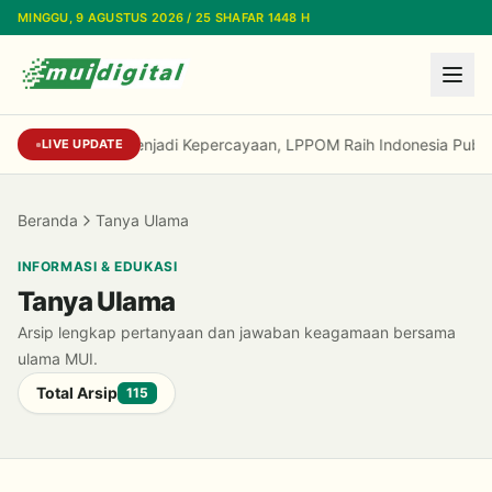
Lewati ke konten utama
MINGGU, 9 AGUSTUS 2026 / 25 SHAFAR 1448 H
Dari Reputasi Menjadi Kepercayaan, LPPOM Raih Indonesia Public
LIVE UPDATE
Beranda
Tanya Ulama
INFORMASI & EDUKASI
Tanya Ulama
Arsip lengkap pertanyaan dan jawaban keagamaan bersama
ulama MUI.
Total Arsip
115