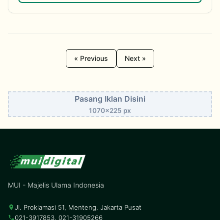
« Previous
Next »
Pasang Iklan Disini
1070x225 px
MUI - Majelis Ulama Indonesia
Jl. Proklamasi 51, Menteng, Jakarta Pusat
021-3917853, 021-31905266