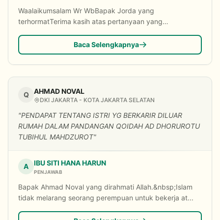
Waalaikumsalam Wr WbBapak Jorda yang
terhormatTerima kasih atas pertanyaan yang
disampaikanTiktok ad...
Baca Selengkapnya
AHMAD NOVAL
Q
DKI JAKARTA - KOTA JAKARTA SELATAN
"PENDAPAT TENTANG ISTRI YG BERKARIR DILUAR
RUMAH DALAM PANDANGAN QOIDAH AD DHORUROTU
TUBIHUL MAHDZUROT"
IBU SITI HANA HARUN
A
PENJAWAB
Bapak Ahmad Noval yang dirahmati Allah.&nbsp;Islam
tidak melarang seorang perempuan untuk bekerja at...