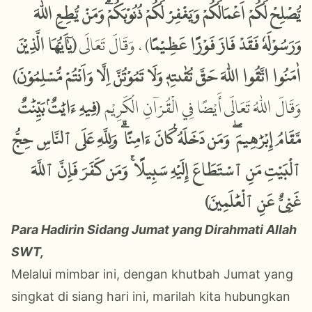
يُّصْلِحْ لَكُمْ اَعْمَالَكُمْ وَيَغْفِرْ لَكُمْ ذُنُوْبَكُمْۗ وَمَنْ يُّطِعِ اللّٰهَ
(يٰٓاَيُّهَا الَّذِيْنَ
وَقَالَ تَعَالَى
)،
وَرَسُوْلَهٗ فَقَدْ فَازَ فَوْزًا عَظِيْمًا
اٰمَنُوا اتَّقُوا اللّٰهَ حَقَّ تُقٰىتِهٖ وَلَا تَمُوْتُنَّ اِلَّا وَاَنْتُمْ مُّسْلِمُوْنَ)
فِيهِ ءَايَٰتٌۢ بَيِّنَٰتٌ
(
قَالَ اللّٰهُ تَعَالَى أَيْضًا فِي الْقُرْآنِ الْكَرِيْم
وَ
مَّقَامُ إِبْرَٰهِيمَ ۖ وَمَن دَخَلَهُۥ كَانَ ءَامِنًا ۗ وَلِلَّهِ عَلَى ٱلنَّاسِ حِجُّ
ٱلْبَيْتِ مَنِ ٱسْتَطَاعَ إِلَيْهِ سَبِيلًا ۚ وَمَن كَفَرَ فَإِنَّ ٱللَّهَ
غَنِىٌّ عَنِ ٱلْعَٰلَمِينَ)
Para Hadirin Sidang Jumat yang Dirahmati Allah
SWT,
Melalui mimbar ini, dengan khutbah Jumat yang
singkat di siang hari ini, marilah kita hubungkan