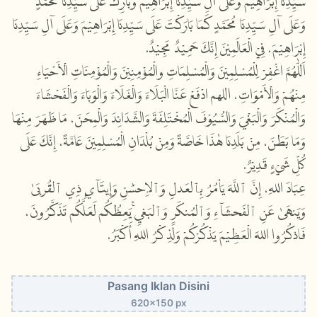
سَيِّدِنَا إِبْرَاهِيْمَ وَعَلَى آلِ سَيِّدِنَا إِبْرَاهِيْمَ وَبَارِكْ عَلَى سَيِّدِنَا مُحَمَّدٍ
وَعَلَى آلِ سَيِّدِنَا مُحَمَّدٍ كَمَا بَارَكْتَ عَلَى سَيِّدِنَا إِبْرَاهِيْمَ وَعَلَى آلِ سَيِّدِنَا
إِبْرَاهِيْمَ، فِيْ الْعَالَمِيْنَ إِنَّكَ حَمِيْدٌ مَجِيْدٌ.
اَللّٰهُمَّ اغْفِرْ لِلْمُسْلِمِيْنَ وَالْمُسْلِمَاتِ والْمُؤْمِنِيْنَ وَالْمُؤْمِنَاتِ الْأَحْيَاءِ
مِنْهُمْ وَالْأَمْوَاتِ، اللهم ادْفَعْ عَنَّا الْبَلَاءَ وَالْغَلَاءَ وَالْوَبَاءَ وَالْفَحْشَاءَ
وَالْمُنْكَرَ وَالْبَغْيَ وَالسُّيُوْفَ الْمُخْتَلِفَةَ وَالشَّدَائِدَ وَالْمِحَنَ، مَا ظَهَرَ مِنْهَا
وَمَا بَطَنَ، مِنْ بَلَدِنَا هٰذَا خَاصَّةً وَمِنْ بُلْدَانِ الْمُسْلِمِيْنَ عَامَّةً، إِنَّكَ عَلَى
كُلِّ شَيْءٍ قَدِيْرٌ.
عِبَادَ اللهِ، إِنَّ ٱللَّهَ يَأۡمُرُ بِٱلۡعَدۡلِ وَٱلۡإِحۡسَٰنِ وَإِيتَآيِٕ ذِي ٱلۡقُرۡبَىٰ
وَيَنۡهَىٰ عَنِ ٱلۡفَحۡشَآءِ وَٱلۡمُنكَرِ وَٱلۡبَغۡيِۚ يَعِظُكُمۡ لَعَلَّكُمۡ تَذَكَّرُونَ،
فَاذكُرُوا اللهَ الْعَظِيْمَ يَذْكُرْكُمْ وَلَذِكْرُ اللهِ أَكْبَرُ.
Pasang Iklan Disini
620x150 px