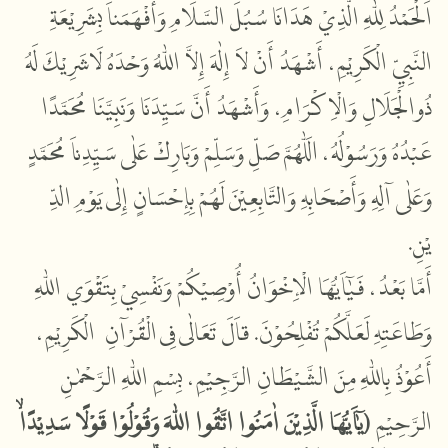
اَلْحَمْدُ لِلّٰهِ الَّذِيْ هَدَانَا سُبُلَ السَّلَامِ وَأَفْهَمَناَ بِشَرِيْعَةِ
أَشْهَدُ أَنْ لاَ إِلٰهَ إِلاَّ اللّٰهُ وَحْدَهُ لَاشَرِيْكَ لَهُ
،
النَّبِيِّ الْكَرِيْمِ
ذُوالْجَلَالِ وَالْاِ كْرَامِ، وَأَشْهَدُ أَنَّ سَيِّدَنَا وَنَبِيَّنَا مُحَمَّدًا
عَبْدُهُ وَرَسُوْلُهُ، الَلّٰهُمَّ صَلِّ وَسَلِّمْ وَبَارِكْ عَلٰى سَيِّدِناَ مُحَمَّدٍ
وَعَلٰى آلِهِ وَأَصْحَابِهِ وَالتَّابِعِيْنَ
لَهُمْ
بِإِحْسَانٍ إِلٰى يَوْمِ الدِّ
يْنِ.
فَيٰٓاَيُّهَا الْإِخْوَانُ أُوْصِيْكُمْ وَنَفْسِيْ بِتَقْوَي اللّٰهِ
،
أَمَّا بَعْدُ
قاَلَ تَعَالٰى فِى الْقُرْآنِ الْكَرِيْمِ،
.
وَطَاعَتِهِ لَعَلَّكُمْ تُفْلِحُوْنَ
أَعُوْذُ بِاللّٰهِ مِنَ الشَّيْطَانِ الرَّجِيْمِ، بِسْمِ اللّٰهِ الرَّحْمٰنِ
الرَّحِيْمِ
(يٰٓاَيُّهَا الَّذِيْنَ اٰمَنُوا اتَّقُوا اللّٰهَ وَقُوْلُوْا قَوْلًا سَدِيْدًاۙ