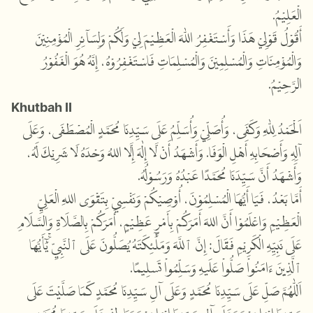
الْعَلِيْمُ.
أَقُوْلُ قَوْلِيْ هَذَا وَأَسْتَغْفِرُ اللّٰهَ الْعَظِيْمَ لِيْ وَلَكُمْ وَلِسَآئِرِ الْمُؤْمِنِيْنَ
وَالْمُؤْمِنَاتِ وَالْمُسْلِمِيْنَ وَالْمُسْلِمَاتِ فَاسْتَغْفِرُوْهُ، إِنَّهُ هُوَ الْغَفُوْرُ
الرَّحِيْمُ.
Khutbah II
اَلْحَمْدُ لِلّٰهِ وَكَفَى، وَأُصَلِّيْ وَأُسَلِّمُ عَلَى سَيِّدِنَا مُحَمَّدٍ الْمُصْطَفَى، وَعَلَى
آلِهِ وَأَصْحَابِهِ أَهْلِ الْوَفَا. وَأَشْهَدُ أَنْ لَّا إِلٰهَ إِلَّا اللهُ وَحْدَهُ لَا شَرِيْكَ لَهُ،
وَأَشْهَدُ أَنَّ سَيِّدَنَا مُحَمَّدًا عَبْدُهُ وَرَسُوْلُهُ.
أَمَّا بَعْدُ، فَيَا أَيُّهَا الْمُسْلِمُوْنَ، أُوْصِيْكُمْ وَنَفْسِيْ بِتَقْوَى اللهِ الْعَلِيِّ
الْعَظِيْمِ وَاعْلَمُوْا أَنَّ اللهَ أَمَرَكُمْ بِأَمْرٍ عَظِيْمٍ، أَمَرَكُمْ بِالصَّلَاةِ وَالسَّلَامِ
عَلَى نَبِيِّهِ الْكَرِيْمِ فَقَالَ: إِنَّ ٱللَّهَ وَمَلَٰٓئِكَتَهُ يُصَلُّونَ عَلَى ٱلنَّبِيِّۚ يَٰٓأَيُّهَا
ٱلَّذِينَ ءَامَنُواْ صَلُّواْ عَلَيۡهِ وَسَلِّمُواْ تَسۡلِيمًا.
اَللّٰهُمَّ صَلِّ عَلَى سَيِّدِنَا مُحَمَّدٍ وَعَلَى آلِ سَيِّدِنَا مُحَمَّدٍ كَمَا صَلَّيْتَ عَلَى