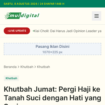
Lewati ke konten utama
SABTU, 8 AGUSTUS 2026 / 24 SHAFAR 1448 H
Kiai Cholil: Dai Harus Jadi Opinion Leader yang 
LIVE UPDATE
Pasang Iklan Disini
1070x225 px
Beranda
Khutbah
Khutbah
Khutbah
Khutbah Jumat: Pergi Haji ke
Tanah Suci dengan Hati yang