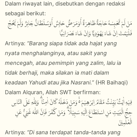
Dalam riwayat lain, disebutkan dengan redaksi
sebagai berikut:
مَنْ لَمْ تَحْبِسْهُ حَاجَةٌ ظَاهِرَةٌ أَوْمَرَضٌ حَابِسٌ أَوْسُلْطَانٌ جَائِرٌ وَلَمْ يَحُجَّ
فَلْيَمُتْ اِنْ شَاءَ يَهُوْدِيًّا وَاِنْ شَاءَ نَصْرَانِيًّا
Artinya:
“Barang siapa tidak ada hajat yang
nyata menghalanginya, atau sakit yang
mencegah, atau pemimpin yang zalim, lalu ia
tidak berhaji, maka silakan ia mati dalam
keadaan Yahudi atau jika Nasrani.”
(HR Baihaqi)
Dalam Alquran, Allah SWT berfirman:
فِيْهِ اٰيٰتٌۢ بَيِّنٰتٌ مَّقَامُ اِبْرٰهِيْمَ ەۚ وَمَنْ دَخَلَهٗ كَانَ اٰمِنًا ۗ وَلِلّٰهِ عَلَى النَّاسِ
حِجُّ الْبَيْتِ مَنِ اسْتَطَاعَ اِلَيْهِ سَبِيْلًا ۗ وَمَنْ كَفَرَ فَاِنَّ اللّٰهَ غَنِيٌّ عَنِ
الْعٰلَمِيْنَ
Artinya:
“
Di sana terdapat tanda-tanda yang