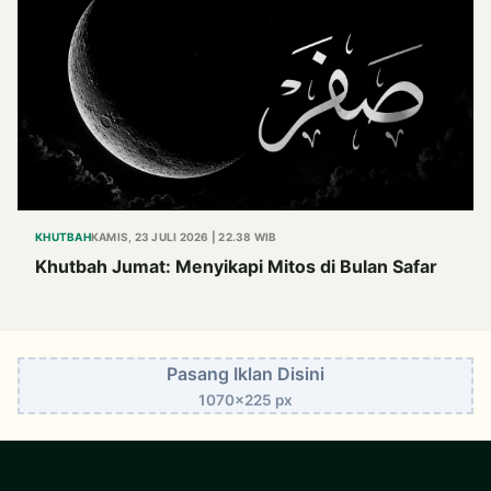
KHUTBAH
KAMIS, 23 JULI 2026 | 22.38 WIB
Khutbah Jumat: Menyikapi Mitos di Bulan Safar
Pasang Iklan Disini
1070x225 px