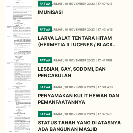
FATWA
JUMAT, 10 NOVEMBER 2023 | 17.47 WIB
IMUNISASI
FATWA
JUMAT, 10 NOVEMBER 2023 | 17.43 WIB
LARVA LALAT TENTARA HITAM
(HERMETIA ILLUCENES / BLACK
SOLIDER FLY)
FATWA
JUMAT, 10 NOVEMBER 2023 | 17.41 WIB
LESBIAN, GAY, SODOMI, DAN
PENCABULAN
FATWA
JUMAT, 10 NOVEMBER 2023 | 17.39 WIB
PENYAMAKAN KULIT HEWAN DAN
PEMANFAATANNYA
FATWA
JUMAT, 10 NOVEMBER 2023 | 17.37 WIB
STATUS TANAH YANG DI ATASNYA
ADA BANGUNAN MASJID