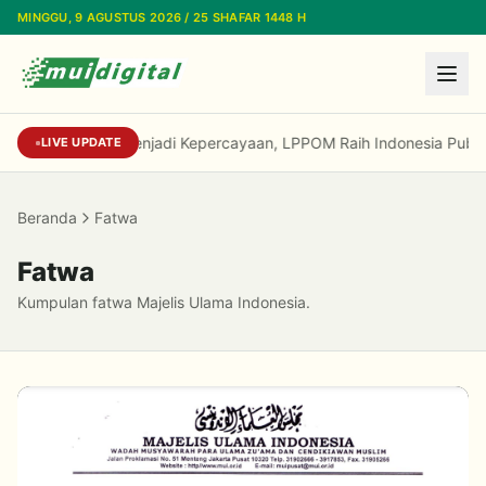
Lewati ke konten utama
MINGGU, 9 AGUSTUS 2026 / 25 SHAFAR 1448 H
Dari Reputasi Menjadi Kepercayaan, LPPOM Raih Indonesia Public
LIVE UPDATE
Beranda
Fatwa
Fatwa
Kumpulan fatwa Majelis Ulama Indonesia.