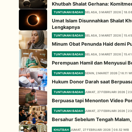
Khutbah Shalat Gerhana: Komitme
TUNTUNAN IBADAH
SELASA, 3 MARET 2026 | 18.0
Umat Islam Disunnahkan Shalat Khu
Lengkapnya
TUNTUNAN IBADAH
SELASA, 3 MARET 2026 | 15.45
Minum Obat Penunda Haid demi Pu
TUNTUNAN IBADAH
SELASA, 3 MARET 2026 | 15.41
Perempuan Hamil dan Menyusui Bo
TUNTUNAN IBADAH
SENIN, 2 MARET 2026 | 16.11 W
Hukum Donor Darah saat Berpuas
TUNTUNAN IBADAH
JUMAT, 27 FEBRUARI 2026 | 23
Berpuasa tapi Menonton Video Porn
TUNTUNAN IBADAH
JUMAT, 27 FEBRUARI 2026 | 23
Bersahur Sebelum Tengah Malam,
KHUTBAH
JUMAT, 27 FEBRUARI 2026 | 08.52 WIB