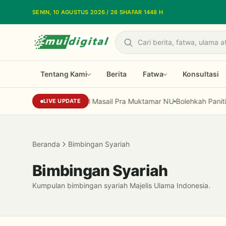
Lewati ke konten utama
SENIN, 10 AGUSTUS 2026 / 26 SHAFAR 1448 H
Cari
Tentang Kami
Berita
Fatwa
Konsultasi
a dalam Bahtsul Masail Pra Muktamar NU
Bolehkah Panitia Lomba 
LIVE UPDATE
Beranda
Bimbingan Syariah
Bimbingan Syariah
Kumpulan bimbingan syariah Majelis Ulama Indonesia.