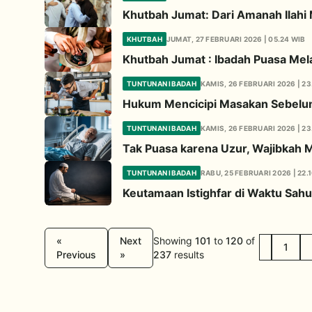
Khutbah Jumat: Dari Amanah Ilah
KHUTBAH
JUMAT, 27 FEBRUARI 2026 | 05.24 WIB
Khutbah Jumat : Ibadah Puasa Mela
TUNTUNAN IBADAH
KAMIS, 26 FEBRUARI 2026 | 23
Hukum Mencicipi Masakan Sebelu
TUNTUNAN IBADAH
KAMIS, 26 FEBRUARI 2026 | 23
Tak Puasa karena Uzur, Wajibkah 
TUNTUNAN IBADAH
RABU, 25 FEBRUARI 2026 | 22.
Keutamaan Istighfar di Waktu Sahu
«
Next
Showing
101
to
120
of
1
Previous
»
237
results