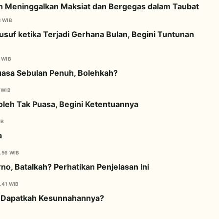
n Meninggalkan Maksiat dan Bergegas dalam Taubat
8 WIB
suf ketika Terjadi Gerhana Bulan, Begini Tuntunan
 WIB
asa Sebulan Penuh, Bolehkah?
 WIB
leh Tak Puasa, Begini Ketentuannya
IB
a
.56 WIB
o, Batalkah? Perhatikan Penjelasan Ini
.41 WIB
 Dapatkah Kesunnahannya?