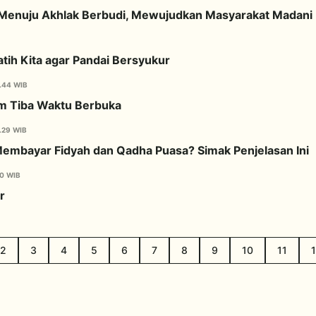
i Menuju Akhlak Berbudi, Mewujudkan Masyarakat Madani
tih Kita agar Pandai Bersyukur
.44 WIB
m Tiba Waktu Berbuka
.29 WIB
Membayar Fidyah dan Qadha Puasa? Simak Penjelasan Ini
10 WIB
r
2
3
4
5
6
7
8
9
10
11