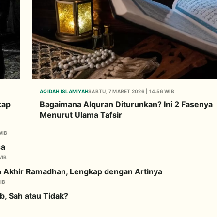
AQIDAH ISLAMIYAH
SABTU, 7 MARET 2026 | 14.56 WIB
kap
Bagaimana Alquran Diturunkan? Ini 2 Fasenya
Menurut Ulama Tafsir
WIB
sa
WIB
h Akhir Ramadhan, Lengkap dengan Artinya
IB
, Sah atau Tidak?