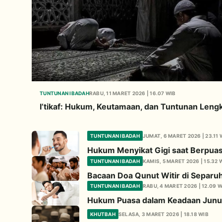
TUNTUNAN IBADAH
RABU, 11 MARET 2026 | 16.07 WIB
I’tikaf: Hukum, Keutamaan, dan Tuntunan Leng
TUNTUNAN IBADAH
JUMAT, 6 MARET 2026 | 23.11 
Hukum Menyikat Gigi saat Berpua
TUNTUNAN IBADAH
KAMIS, 5 MARET 2026 | 15.32 
Bacaan Doa Qunut Witir di Separu
TUNTUNAN IBADAH
RABU, 4 MARET 2026 | 12.09 W
Hukum Puasa dalam Keadaan Junub
KHUTBAH
SELASA, 3 MARET 2026 | 18.18 WIB