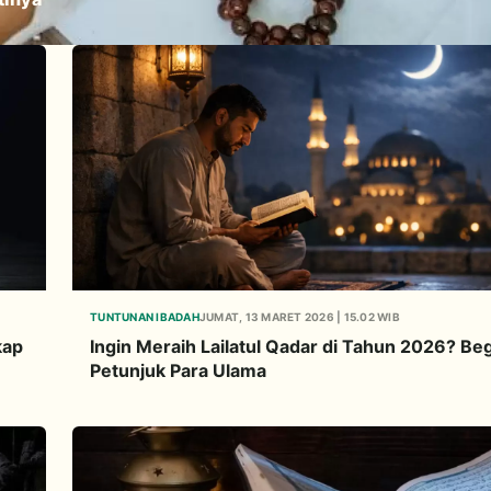
TUNTUNAN IBADAH
JUMAT, 13 MARET 2026 | 15.02 WIB
kap
Ingin Meraih Lailatul Qadar di Tahun 2026? Beg
Petunjuk Para Ulama