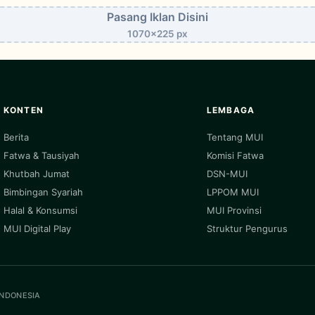
Pasang Iklan Disini
1070x225 px
KONTEN
LEMBAGA
Berita
Tentang MUI
Fatwa & Tausiyah
Komisi Fatwa
Khutbah Jumat
DSN-MUI
Bimbingan Syariah
LPPOM MUI
Halal & Konsumsi
MUI Provinsi
MUI Digital Play
Struktur Pengurus
INDONESIA