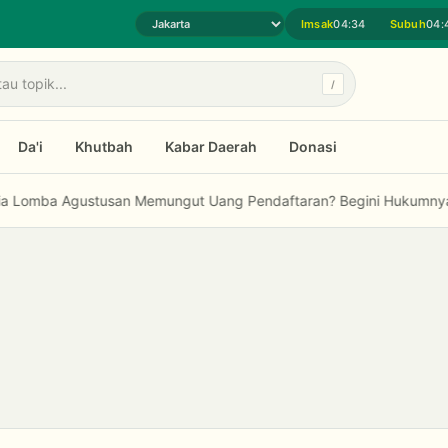
Imsak
04:34
Subuh
04:
Pilih daerah jadwal sholat
/
Da'i
Khutbah
Kabar Daerah
Donasi
Agustusan Memungut Uang Pendaftaran? Begini Hukumnya dalam Fi