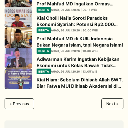
Prof Mahfud MD Ingatkan Ormas
Islam: Jangan Sibuk Amar Ma'ruf Tapi
BERITA
AHAD, 26 JULI 2026 | 20.15 WIB
Lupa Nahi Mungkar
Kiai Cholil Nafis Soroti Paradoks
Ekonomi Syariah: Potensi Rp2.000
Triliun, Inklusi Baru 11 Persen
BERITA
AHAD, 26 JULI 2026 | 20.00 WIB
Prof Mahfud MD di KUII: Indonesia
Bukan Negara Islam, tapi Negara Islami
BERITA
AHAD, 26 JULI 2026 | 19.30 WIB
Adiwarman Karim Ingatkan Kebijakan
Ekonomi untuk Kelas Bawah Tidak
Lantas Melupakan Nasib Kelas
BERITA
AHAD, 26 JULI 2026 | 13.05 WIB
Menengah
Kiai Niam: Sebelum Dihisab Allah SWT,
Biar Fatwa MUI Dihisab Akademisi di
IACFS
« Previous
Next »