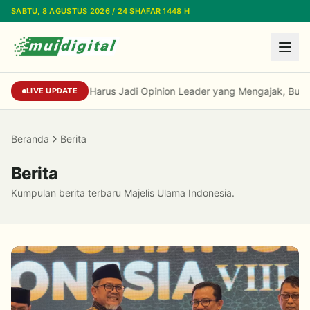
Lewati ke konten utama
SABTU, 8 AGUSTUS 2026 / 24 SHAFAR 1448 H
Kiai Cholil: Dai Harus Jadi Opinion Leader yang Mengajak, Buka
LIVE UPDATE
Beranda
Berita
Berita
Kumpulan berita terbaru Majelis Ulama Indonesia.