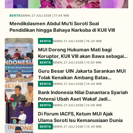
BERITA
SENIN, 27 JULI 2026 | 17.44 WIB
Mendikdasmen Abdul Mu'ti Soroti Soal
Pendidikan hingga Bahaya Narkoba di KUII VIII
BERITA
SENIN, 27 JULI 2026 | 16.30 WIB
MUI Dorong Hukuman Mati bagi
Koruptor, KUII VIII akan Bawa sebagai
Rekomendasi ke Pemerintah
BERITA
SENIN, 27 JULI 2026 | 15.00 WIB
Guru Besar UIN Jakarta Sarankan MUI
Tolak Kenaikan Ambang Batas
Parlemen dalam Revisi UU Pemilu, Ini
BERITA
SENIN, 27 JULI 2026 | 14.30 WIB
Alasannya
Bank Indonesia Nilai Danantara Syariah
Potensi Ubah Aset Wakaf Jadi
Penggerak Ekonomi
BERITA
SENIN, 27 JULI 2026 | 14.08 WIB
Di Forum IACFS, Ketum MUI Ajak
Ulama Soroti Isu Kemanusiaan Dunia
BERITA
SENIN, 27 JULI 2026 | 13.45 WIB