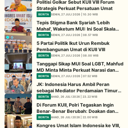
Politisi Golkar Sebut KUII VIII Forum
Strategis Perkuat Persatuan Umat
BERITA
SENIN, 27 JULI 2026 | 10.30 WIB
Tepis Stigma Bank Syariah 'Lebih
Mahal', Waketum MUI: Ini Soal Skala
Bisnis, Bukan Sistem
BERITA
SENIN, 27 JULI 2026 | 08.57 WIB
5 Partai Politik Ikut Urun Rembuk
Pembangunan Umat di KUII VIII
BERITA
SENIN, 27 JULI 2026 | 08.00 WIB
Tanggapi Sikap MUI Soal LGBT, Mahfud
MD Minta Minta Perkuat Narasi dan
Kesepakatan Nasional
BERITA
SENIN, 27 JULI 2026 | 07.52 WIB
JK: Indonesia Harus Ambil Peran
sebagai Mediator Perdamaian Timur
Tengah
BERITA
AHAD, 26 JULI 2026 | 23.22 WIB
Di Forum KUII, Polri Tegaskan Ingin
Benar-Benar Berubah: Doakan dan
Tetap Kritik Kami
BERITA
AHAD, 26 JULI 2026 | 22.00 WIB
Kongres Umat Islam Indonesia ke VIII,