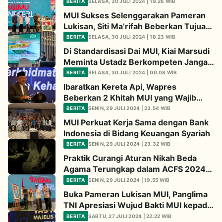
Masyarakat
BERITA
SELASA, 30 JULI 2024 | 19.26 WIB
MUI Sukses Selenggarakan Pameran
Lukisan, Siti Ma’rifah Beberkan Tujuan
Acara
BERITA
SELASA, 30 JULI 2024 | 18.23 WIB
Di Standardisasi Dai MUI, Kiai Marsudi
Meminta Ustadz Berkompeten Jangan
Diam
BERITA
SELASA, 30 JULI 2024 | 00.08 WIB
Ibaratkan Kereta Api, Wapres
Beberkan 2 Khitah MUI yang Wajib
Dipertahankan
BERITA
SENIN, 29 JULI 2024 | 23.54 WIB
MUI Perkuat Kerja Sama dengan Bank
Indonesia di Bidang Keuangan Syariah
BERITA
SENIN, 29 JULI 2024 | 23.32 WIB
Praktik Curangi Aturan Nikah Beda
Agama Terungkap dalam ACFS 2024,
Ini Modusnya
BERITA
SENIN, 29 JULI 2024 | 19.55 WIB
Buka Pameran Lukisan MUI, Panglima
TNI Apresiasi Wujud Bakti MUI kepada
Masyarakat
BERITA
SABTU, 27 JULI 2024 | 22.22 WIB