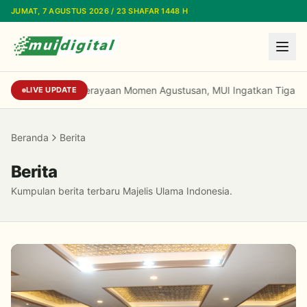
Lewati ke konten utama
JUMAT, 7 AGUSTUS 2026 / 23 SHAFAR 1448 H
Menyangkut Perayaan Momen Agustusan, MUI Ingatkan Tiga Hal I
LIVE UPDATE
Beranda
Berita
Berita
Kumpulan berita terbaru Majelis Ulama Indonesia.