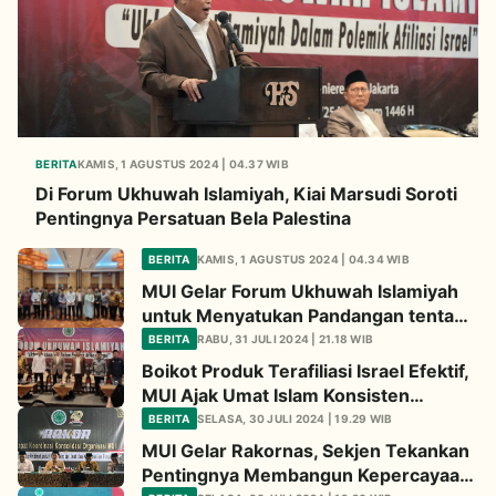
BERITA
KAMIS, 1 AGUSTUS 2024 | 04.37 WIB
Di Forum Ukhuwah Islamiyah, Kiai Marsudi Soroti
Pentingnya Persatuan Bela Palestina
BERITA
KAMIS, 1 AGUSTUS 2024 | 04.34 WIB
MUI Gelar Forum Ukhuwah Islamiyah
untuk Menyatukan Pandangan tentang
Produk dan Lembaga Terafiliasi Israel
BERITA
RABU, 31 JULI 2024 | 21.18 WIB
Boikot Produk Terafiliasi Israel Efektif,
MUI Ajak Umat Islam Konsisten
Dukung Palestina
BERITA
SELASA, 30 JULI 2024 | 19.29 WIB
MUI Gelar Rakornas, Sekjen Tekankan
Pentingnya Membangun Kepercayaan