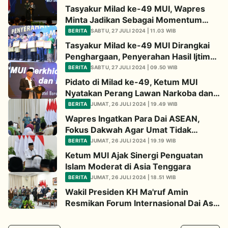
Tasyakur Milad ke-49 MUI, Wapres
Minta Jadikan Sebagai Momentum
Evaluasi
BERITA
SABTU, 27 JULI 2024 | 11.03 WIB
Tasyakur Milad ke-49 MUI Dirangkai
Penghargaan, Penyerahan Hasil Ijtima,
dan Teken Mou
BERITA
SABTU, 27 JULI 2024 | 09.50 WIB
Pidato di Milad ke-49, Ketum MUI
Nyatakan Perang Lawan Narkoba dan
Judi Online
BERITA
JUMAT, 26 JULI 2024 | 19.49 WIB
Wapres Ingatkan Para Dai ASEAN,
Fokus Dakwah Agar Umat Tidak
Terpinggirkan
BERITA
JUMAT, 26 JULI 2024 | 19.19 WIB
Ketum MUI Ajak Sinergi Penguatan
Islam Moderat di Asia Tenggara
BERITA
JUMAT, 26 JULI 2024 | 18.51 WIB
Wakil Presiden KH Ma'ruf Amin
Resmikan Forum Internasional Dai Asia
Tenggara