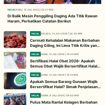
HALAL
RABU, 15 JULI 2026 | 23.31 WIB
Di Balik Mesin Penggiling Daging Ada Titik Rawan
Haram, Perhatikan Catatan Berikut
HALAL
SELASA, 14 JULI 2026 | 20.36 WIB
Cermati Kehalalan Makanan Berbahan
Daging Giling, Ini Lima Titik Kritis yang
Wajib Diperhatikan
HALAL
AHAD, 12 JULI 2026 | 16.45 WIB
Sertifikasi Halal Obat 2026: Apakah
Semua Obat Wajib Bersertifikat Halal?
Begini Penjelasannya
HALAL
AHAD, 12 JULI 2026 | 16.15 WIB
Apakah Semua Barang Gunaan Wajib
Bersertifikat Halal? Simak Penjelasan
Ini
HALAL
SENIN, 6 JULI 2026 | 09.00 WIB
Putus Mata Rantai Kolagen Berbahan