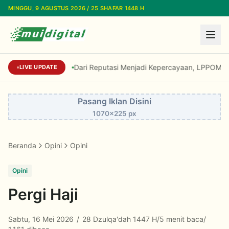
Lewati ke konten utama
MINGGU, 9 AGUSTUS 2026 / 25 SHAFAR 1448 H
Dari Reputasi Menjadi Kepercayaan, LPPOM Raih 
LIVE UPDATE
Pasang Iklan Disini
1070x225 px
Beranda
Opini
Opini
Opini
Pergi Haji
Sabtu, 16 Mei 2026
/
28 Dzulqa'dah 1447 H
/
5 menit baca
/