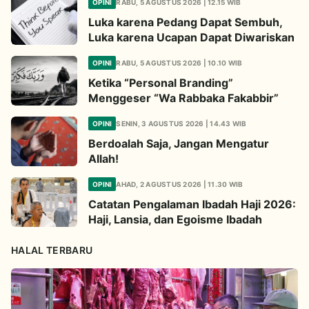
OPINI
RABU, 5 AGUSTUS 2026 | 12.15 WIB
Luka karena Pedang Dapat Sembuh,
Luka karena Ucapan Dapat Diwariskan
OPINI
RABU, 5 AGUSTUS 2026 | 10.10 WIB
Ketika “Personal Branding”
Menggeser “Wa Rabbaka Fakabbir”
OPINI
SENIN, 3 AGUSTUS 2026 | 14.43 WIB
Berdoalah Saja, Jangan Mengatur
Allah!
OPINI
AHAD, 2 AGUSTUS 2026 | 11.30 WIB
Catatan Pengalaman Ibadah Haji 2026:
Haji, Lansia, dan Egoisme Ibadah
HALAL TERBARU