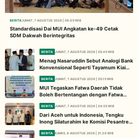
BERITA
JUMAT, 7 AGUSTUS 2026 | 06.05 WIB
Standardisasi Dai MUI Angkatan ke-49 Cetak
SDM Dakwah Berintegritas
BERITA
JUMAT, 7 AGUSTUS 2026 | 05.45 WIB
Menag Nasaruddin Sebut Analogi Bank
Konvensional Seperti Tayamum Kiai
Ma'ruf Sangat Dahsyat
BERITA
JUMAT, 7 AGUSTUS 2026 | 05.15 WIB
MUI Tegaskan Fatwa Daerah Tidak
Boleh Bertentangan dengan Fatwa
Pusat
BERITA
JUMAT, 7 AGUSTUS 2026 | 04.55 WIB
Dari Aceh untuk Indonesia, Tengku
Inong Silaturahim ke Komisi Pesantren
MUI Perkuat Dakwah Ekologi
BERITA
KAMIS, 6 AGUSTUS 2026 | 21.30 WIB