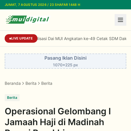
Lewati ke konten utama
JUMAT, 7 AGUSTUS 2026 / 23 SHAFAR 1448 H
Standardisasi Dai MUI Angkatan ke-49 Cetak SDM Dakwah B
LIVE UPDATE
Pasang Iklan Disini
1070x225 px
Beranda
Berita
Berita
Berita
Operasional Gelombang I
Jamaah Haji di Madinah